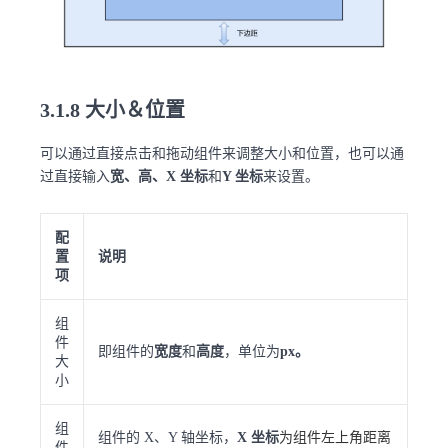
3.1.8 大小＆位置
可以通过直接点击和拖动组件来调整大小和位置，也可以通
过直接输入
宽、高、X 坐标
和
Y 坐标
来设置。
配
置
说明
项
组
件
即组件的
宽度
和
高度
，单位为
px。
大
小
组
组件的 X、Y 轴坐标，
X 坐标
为组件左上角距离
件