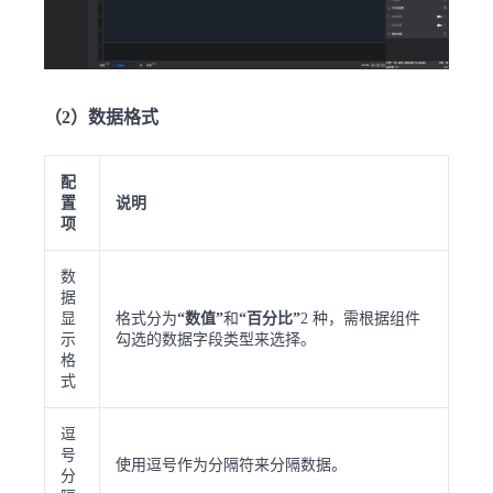
（2）数据格式
配
置
说明
项
数
据
显
格式分为
“数值”
和
“百分比”
2 种，需根据组件
示
勾选的数据字段类型来选择。
格
式
逗
号
使用逗号作为分隔符来分隔数据。
分