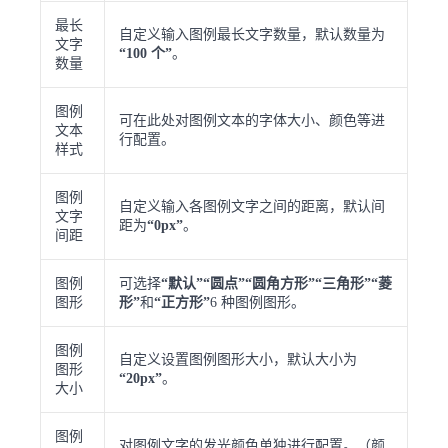
最长
自定义输入图例最长文字数量，默认数量为
文字
“100 个”
。
数量
图例
可在此处对图例文本的字体大小、颜色等进
文本
行配置。
样式
图例
自定义输入各图例文字之间的距离，默认间
文字
距为
“0px”
。
间距
图例
可选择
“默认”“圆点”“圆角方形”“三角形”“菱
图形
形”
和
“正方形”
6 种图例图形。
图例
自定义设置图例图形大小，默认大小为
图形
“20px”
。
大小
图例
对图例文字的发光颜色单独进行配置。（颜