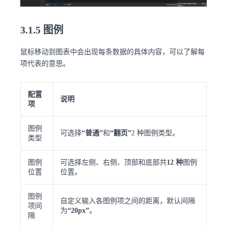
3.1.5 图例
鼠标移动到图表中会出现每条数据的具体内容，可以了解每
项代表的意思。
配置
说明
项
图例
可选择
“普通”
和
“翻页”
2 种图例类型。
类型
图例
可选择左侧、右侧、顶部和底部共
12 种
图例
位置
位置。
图例
自定义输入各图例项之间的距离，默认间隔
项间
为
“20px”
。
隔