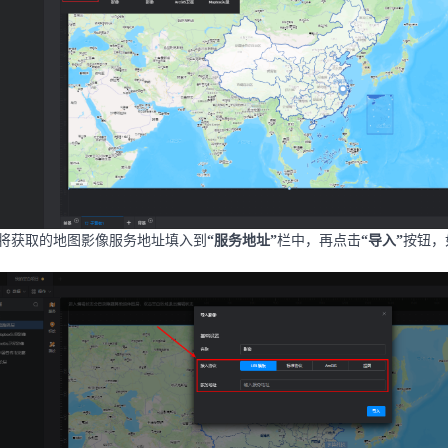
将
获取的地图影像服务地址填入到
“服务地址”
栏中，再点击
“导入”
按钮，