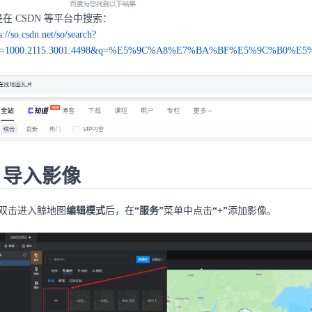
在 CSDN 等平台中搜索：
s://so.csdn.net/so/search?
m=1000.2115.3001.4498&q=%E5%9C%A8%E7%BA%BF%E5%9C%B0%E
. 导入影像
）双击进入鲸地图
编辑模式
后，在
“服务”
菜单中点击
“+”
添加影像。