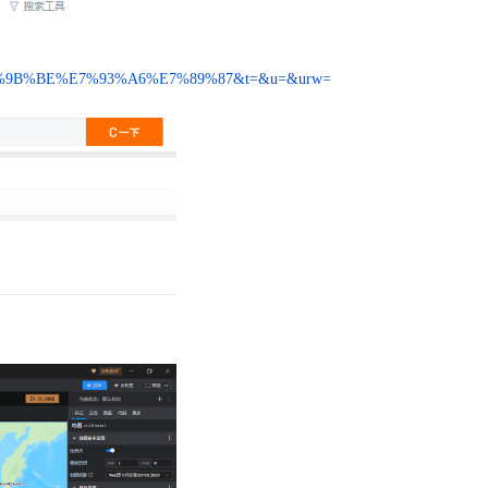
5%9B%BE%E7%93%A6%E7%89%87&t=&u=&urw=