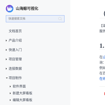
山海鲸可视化
【
文档首页
服
产品介绍
1
快速入门
在
项目管理
询
例
连接数据
在
项目制作
在
软件界面
新建大屏看板
编辑大屏看板