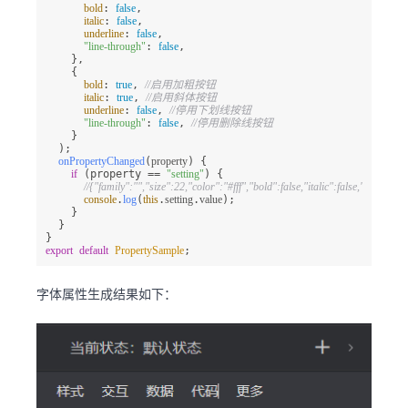
bold
: 
false
,

italic
: 
false
,

underline
: 
false
,

"line-through"
: 
false
,

    },

    {

bold
: 
true
, 
//启用加粗按钮
italic
: 
true
, 
//启用斜体按钮
underline
: 
false
, 
//停用下划线按钮
"line-through"
: 
false
, 
//停用删除线按钮
    }

  );

onPropertyChanged
(
property
) {

if
 (property == 
"setting"
) {

//{"family":"","size":22,"color":"#fff","bold":false,"italic":false,"underline
console
.
log
(
this
.
setting
.
value
);

    }

  }

export
default
PropertySample
;
字体属性生成结果如下：