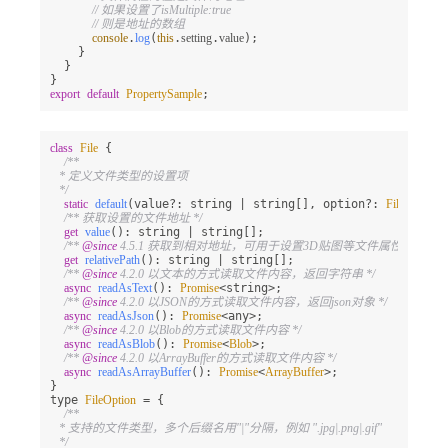
// 如果设置了isMultiple:true
// 则是地址的数组
console
.
log
(
this
.
setting
.
value
);

    }

  }

export
default
PropertySample
;
class
File
 {

/**

   * 定义文件类型的设置项

   */
static
default
(value?: string | string[], option?: 
FileOption
);
/** 获取设置的文件地址 */
get
value
(): string | string[];

/** 
@since
 4.5.1 获取到相对地址，可用于设置3D贴图等文件属性 */
get
relativePath
(): string | string[];

/** 
@since
 4.2.0 以文本的方式读取文件内容，返回字符串 */
async
readAsText
(): 
Promise
<string>;

/** 
@since
 4.2.0 以JSON的方式读取文件内容，返回json对象 */
async
readAsJson
(): 
Promise
<any>;

/** 
@since
 4.2.0 以Blob的方式读取文件内容 */
async
readAsBlob
(): 
Promise
<
Blob
>;

/** 
@since
 4.2.0 以ArrayBuffer的方式读取文件内容 */
async
readAsArrayBuffer
(): 
Promise
<
ArrayBuffer
>;

}

type 
FileOption
 = {

/**

   * 支持的文件类型，多个后缀名用"|"分隔，例如 ".jpg|.png|.gif"

   */