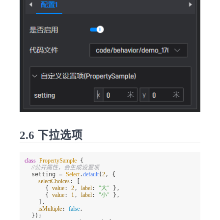
2.6 下拉选项
class
PropertySample
 {

//公开属性，会生成设置项
  setting = 
Select
.
default
(
2
, {

selectChoices
: [

      { 
value
: 
2
, 
label
: 
"大"
 },

      { 
value
: 
1
, 
label
: 
"小"
 },

    ],

isMultiple
: 
false
,

  });
