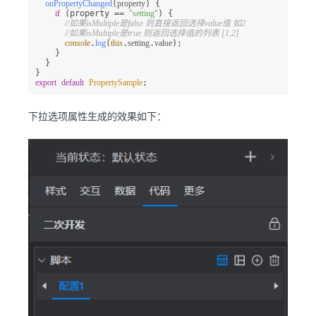
onPropertyChanged
(
property
) {

if
 (property == 
"setting"
) {

//如果isMultiple是false 则直接返回选择value值 如2
//如果isMultiple是true 则返回选择值的列表 [1,2]
console
.
log
(
this
.
setting
.
value
);

    }

  }

export
default
PropertySample
;
下拉选项属性生成的效果如下：