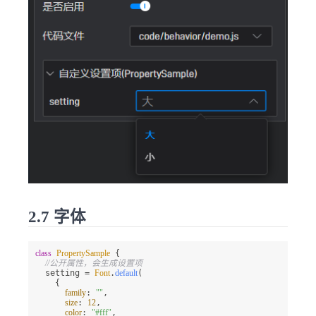
2.7 字体
class
PropertySample
 {

//公开属性，会生成设置项
  setting = 
Font
.
default
(

    {

family
: 
""
,

size
: 
12
,

color
: 
"#fff"
,
