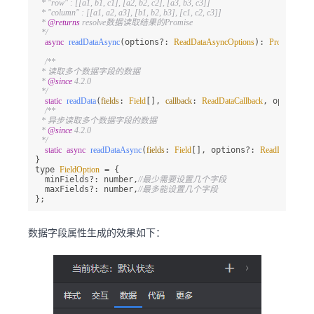
   * "row" : [[a1, b1, c1], [a2, b2, c2], [a3, b3, c3]]

   * "column" : [[a1, a2, a3], [b1, b2, b3], [c1, c2, c3]]

   * 
@returns
 resolve数据读取结果的Promise

   */
async
readDataAsync
(options?: 
ReadDataAsyncOptions
): 
Promise
<any
/**

   * 读取多个数据字段的数据

   * 
@since
 4.2.0

   */
static
readData
(
fields
: 
Field
[], 
callback
: 
ReadDataCallback
, options?
/**

   * 异步读取多个数据字段的数据

   * 
@since
 4.2.0

   */
static
async
readDataAsync
(
fields
: 
Field
[], options?: 
ReadDataAsync
}

type 
FieldOption
 = {

  minFields?: number,
//最少需要设置几个字段
  maxFields?: number,
//最多能设置几个字段
};
数据字段属性生成的效果如下：