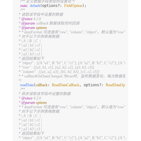
/** 定义数据字段类型的设置项 */
static
default
(options?: 
FieldOption
);

/**

   * 读取该字段中设置的数据

   * 
@since
 4.2.0

   * 
@param
 callback 数据读取完时回调

   * 
@param
options
   * * dataFormat 可选值有"row", "column", "object"。默认值为"row"

   * 对于以下示例表格数据:

   * | A  | B  | C  |

   * | a1 | b1 | c1 |

   * | a2 | b2 | c2 |

   * | a3 | b3 | c3 |

   * 返回结果如下

   * "object" : [{A:"a1", B:"b1", C:"c1"}, {A:"a2", B:"b2", C:"c2"}, {A:"a3", B:"b3
   * "row" : [[a1, b1, c1], [a2, b2, c2], [a3, b3, c3]]

   * "column" : [[a1, a2, a3], [b1, b2, b3], [c1, c2, c3]]

   * * callbackOnDataChanged 为true时，监听数据变化，每次数据变化时都会回调
   */
readData
(
callback
: 
ReadDataCallback
, options?: 
ReadDataOptions
): 
v
/**

   * 异步读取该字段中设置的数据

   * 
@since
 4.2.0

   * 
@param
options
   * * dataFormat 可选值有"row", "column", "object"。默认值为"row"

   * 对于以下示例表格数据:

   * | A  | B  | C  |

   * | a1 | b1 | c1 |

   * | a2 | b2 | c2 |

   * | a3 | b3 | c3 |

   * 返回结果如下

   * "object" : [{A:"a1", B:"b1", C:"c1"}, {A:"a2", B:"b2", C:"c2"}, {A:"a3", B:"b3