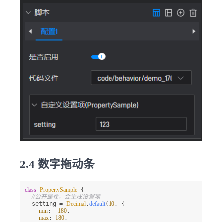
2.4 数字拖动条
class
PropertySample
 {

//公开属性，会生成设置项
  setting = 
Decimal
.
default
(
10
, {

min
: -
180
,

max
: 
180
,
