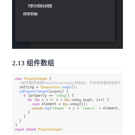
2.13 组件数组
class
PropertySample
 {

//组件属性调用ElementArray.empty()初始化，不支持设置具体组件作为默
  setting = 
ElementArray
.
empty
();

onPropertyChanged
(
property
) {

if
 (property == 
"setting"
) {

for
 (
let
 i = 
0
; i < 
this
.
setting
.
length
; i++) {

const
 element = 
this
.
setting
[i];

console
.
log
(
"element "
 + i + 
" name is "
 + element.
name
);

      }

    }

  }

export
default
PropertySample
;