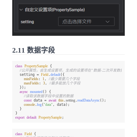
2.11 数据字段
class
PropertySample
 {

//公开属性，会生成设置项，生成的设置项在“数据-二次开发数据字段”中
  setting = 
Field
.
default
({

minFields
: 
1
, 
//最少需要几个字段
maxFields
: 
3
, 
//最多能放几个字段
  });

async
mounted
(
) {

//读取该数据字段中设置的数据
const
 data = 
await
this
.
setting
.
readDataAsync
();

console
.
log
(
"data"
, data);

  }

export
default
PropertySample
;
class
Field
 {
