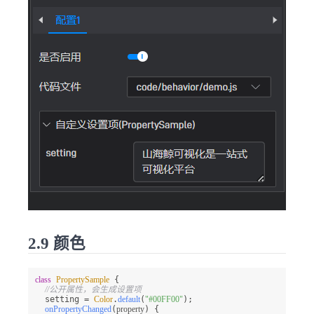
2.9 颜色
class
PropertySample
 {

//公开属性，会生成设置项
  setting = 
Color
.
default
(
"#00FF00"
);

onPropertyChanged
(
property
) {
