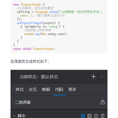
class
PropertySample
 {

//公开属性，会生成设置项
  setting = 
Paragraph
.
default
(
"山海鲸是一站式可视化平台"
, {

rows
: 
2
, 
//输入框默认显示2行
  });

onPropertyChanged
(
property
) {

if
 (property == 
"setting"
) {

//返回填入的字符串
console
.
log
(
this
.
setting
.
value
);

    }

  }

export
default
PropertySample
;
段落属性生成样式如下：