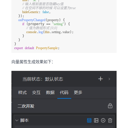
unit
: 
"米"
,

// 输入框前面是否隐藏key值
// 在空间不够的时候 可以设置为true
hideGeneric
: 
false
,

  });

onPropertyChanged
(
property
) {

if
 (property == 
"setting"
) {

// 值为数组形式 [0,0]
console
.
log
(
this
.
setting
.
value
);

    }

  }

export
default
PropertySample
;
向量属性生成效果如下：