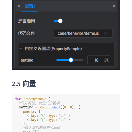
2.5 向量
class
PropertySample
 {

//公开属性，会生成设置项
  setting = 
Vector
.
default
([
0
, 
0
], {

generics
: [

      { 
key
: 
"x"
, 
type
: 
"int"
 },

      { 
key
: 
"y"
, 
type
: 
"int"
 },

    ],

//输入框后面显示的单位