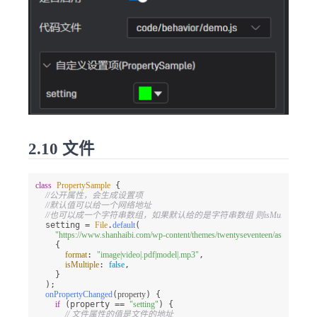
2.10 文件
class
PropertySample
 {

//公开属性，会生成设置项
//默认值可以给一个网络地址
//也可以成一个字符串数组，如果默认给的是字符串数组 则isMultiple会被强
  setting = 
File
.
default
(

"https://www.shanhaibi.com/wp-content/themes/twentyseventeen/assets/imag
    {

format
: 
"image|video|.pdf|model|.mp3"
,

isMultiple
: 
false
,

    }

  );

onPropertyChanged
(
property
) {

if
 (property == 
"setting"
) {

// 文件属性的值是文件的地址