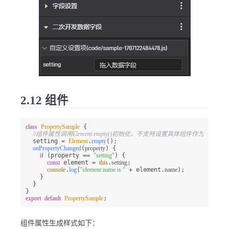
2.12 组件
class
PropertySample
 {

//组件属性调用Element.empty()初始化，不支持设置具体组件作为默认值。
  setting = 
Element
.
empty
();

onPropertyChanged
(
property
) {

if
 (property == 
"setting"
) {

const
 element = 
this
.
setting
;

console
.
log
(
"element name is "
 + element.
name
);

    }

  }

export
default
PropertySample
;
组件属性生成样式如下：