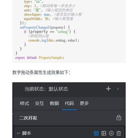
type
: 
"int"
,

step
: 
1
, 
//拖动条每一步走多少
unit
: 
"度"
, 
//输入框后的单位
showInput
: 
true
, 
//是否显示输入框
inputWidth
: 
50
, 
//输入框宽度
  });

onPropertyChanged
(
property
) {

if
 (property == 
"setting"
) {

//获取到int值
console
.
log
(
this
.
setting
.
value
);

    }

  }

export
default
PropertySample
;
数字拖动条属性生成效果如下：