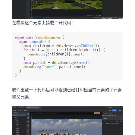
在模型这个元素上挂载二开代码：
export
class
SampleExtension
 {

async
mounted
(
) {

const
 children = 
this
.
element
.
getChildren
();

for
 (
let
 i = 
0
; i < children.
length
; i++) {

console
.
log
(children[i].
name
);

    }

const
 parent = 
this
.
element
.
getParent
();

console
.
log
(
"parent"
, parent.
name
);

  }

}
我们重载一下代码后可以看到已经打印出当前元素的子元素
和父元素：