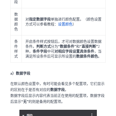
段
数
据
对
指定数据字段
单独进行颜色配置。（颜色设置
颜
方式可以参看教程：
设置颜色
）
色
条
开启条件样式按钮后，才可对数据颜色设置数据
件
条件。
判断方式
分为
“数据条件”
和
“直接判断”
2
样
种，
条件字段
中可
对相应字段设置具体条件
，当
式
满足所设条件后可显示所设置的
数据条件颜色
。
a）数据字段
在默认颜色设置中，有时可能会看见多个配置项，它们显示
的区别在于是否有对应的
数据字段
。
数据字段后显示内容代表当前正在使用的配置项，数据字段
后显示
“无”
的则是备用的配置项。