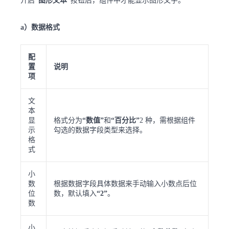
开启
“图形文本”
按钮后，组件中才能显示图形文字。
a）数据格式
配
置
说明
项
文
本
显
格式分为
“数值”
和
“百分比”
2 种，需根据组件
示
勾选的数据字段类型来选择。
格
式
小
数
根据数据字段具体数据来手动输入小数点后位
位
数，默认填入
“2”
。
数
小