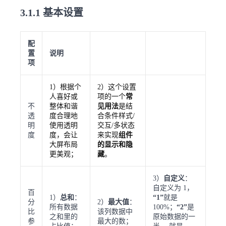
3.1.1 基本设置
配
置
说明
项
1）根据个
2）这个设置
人喜好或
项的一个
常
不
整体和谐
见用法
是结
透
度合理地
合条件样式/
明
使用透明
交互/多状态
度
度，会让
来实现
组件
大屏布局
的显示和隐
更美观；
藏
。
3）
自定义
：
自定义为 1，
百
1）
总和
：
“1”
就是
分
2）
最大值
：
所有数据
100%；
“2”
是
比
该列数据中
之和里的
原始数据的一
参
最大的数；