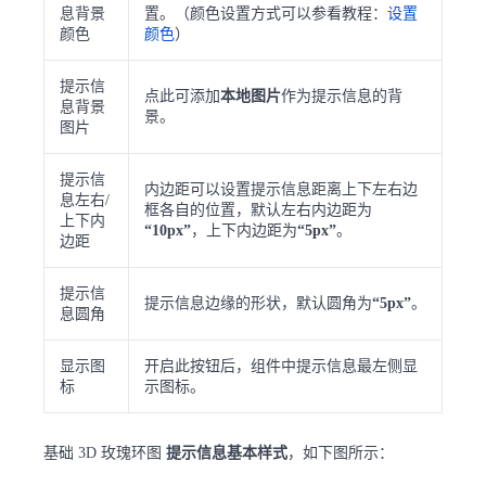
息背景
置。（颜色设置方式可以参看教程：
设置
颜色
颜色
）
提示信
点此可添加
本地图片
作为提示信息的背
息背景
景。
图片
提示信
内边距可以设置提示信息距离上下左右边
息左右/
框各自的位置，默认左右内边距为
上下内
“10px”
，上下内边距为
“5px”
。
边距
提示信
提示信息边缘的形状，默认圆角为
“5px”
。
息圆角
显示图
开启此按钮后，组件中提示信息最左侧显
标
示图标。
基础 3D 玫瑰环图
提示信息基本样式
，如下图所示：