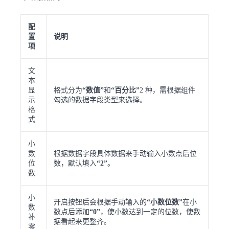
配
置
说明
项
文
本
显
格式分为
“数值”
和
“百分比”
2 种，需根据组件
示
勾选的数据字段类型来选择。
格
式
小
数
根据数据字段具体数据来手动输入小数点后位
位
数，默认填入
“2”
。
数
小
开启按钮后会根据手动输入的
“小数位数”
在小
数
数点后添加
“0”
，使小数达到一定的位数，使数
补
据看起来更整齐。
零