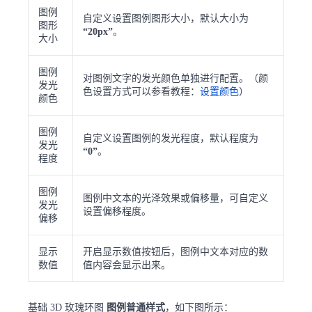
图例
自定义设置图例图形大小，默认大小为
图形
“20px”
。
大小
图例
对图例文字的发光颜色单独进行配置。（颜
发光
色设置方式可以参看教程：
设置颜色
）
颜色
图例
自定义设置图例的发光程度，默认程度为
发光
“0”
。
程度
图例
图例中文本的光泽效果或偏移量，可自定义
发光
设置偏移程度。
偏移
显示
开启显示数值按钮后，图例中文本对应的数
数值
值内容会显示出来。
基础 3D 玫瑰环图
图例普通样式
，如下图所示：