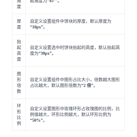
角
起角度为
“45°”
。
度
厚
自定义设置组件中饼块的厚度，默认厚度为
度
“10px”
。
抬
起
自定义设置选中时饼块抬起的高度，默认抬起高
高
度为
“30px”
。
度
图
形
自定义设置组件中图形占比大小，倍数越大图形
倍
占比越大，默认图形倍数为
“2 倍”
。
数
环
自定义设置图形中玫瑰环形占玫瑰图的比例，比
形
例值越大，环形比例越大，默认环形比例为
比
“50%”
。
例