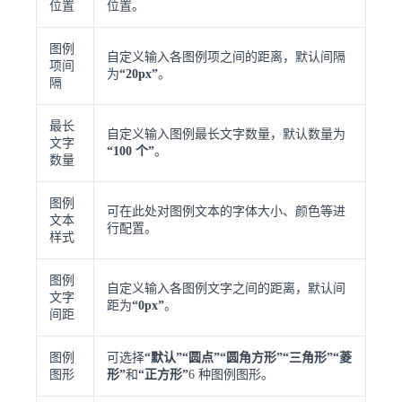
位置
位置。
图例
自定义输入各图例项之间的距离，默认间隔
项间
为
“20px”
。
隔
最长
自定义输入图例最长文字数量，默认数量为
文字
“100 个”
。
数量
图例
可在此处对图例文本的字体大小、颜色等进
文本
行配置。
样式
图例
自定义输入各图例文字之间的距离，默认间
文字
距为
“0px”
。
间距
图例
可选择
“默认”“圆点”“圆角方形”“三角形”“菱
图形
形”
和
“正方形”
6 种图例图形。