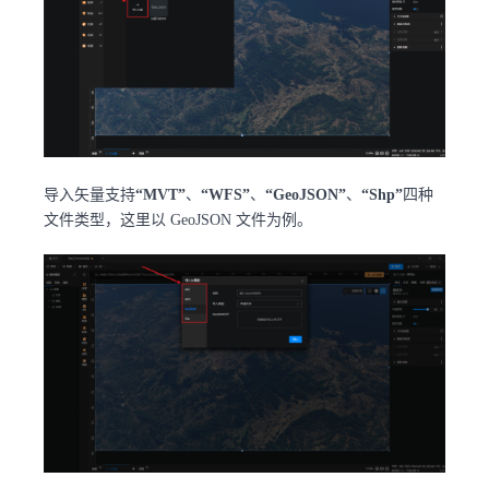
导入矢量支持
“MVT”
、
“WFS”
、
“GeoJSON”
、
“Shp”
四种
文件类型，这里以 GeoJSON 文件为例。