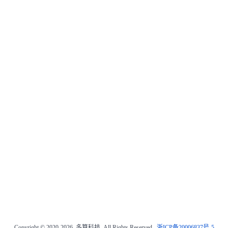
Copyright © 2020-2026 多算科技, All Rights Reserved.
浙ICP备20006837号-5