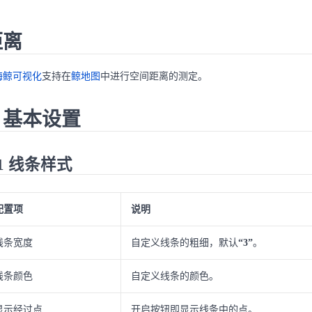
距离
海鲸可视化
支持在
鲸地图
中进行空间距离的测定。
. 基本设置
.1 线条样式
配置项
说明
线条宽度
自定义线条的粗细，默认
“3”
。
线条颜色
自定义线条的颜色。
显示经过点
开启按钮即显示线条中的点。