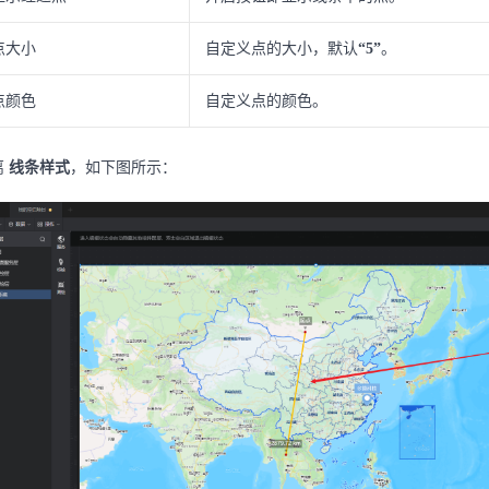
点大小
自定义点的大小，默认
“5”
。
点颜色
自定义点的颜色。
离
线条样式
，如下图所示：