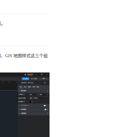
离。
图
、GIS 地图样式这三个组