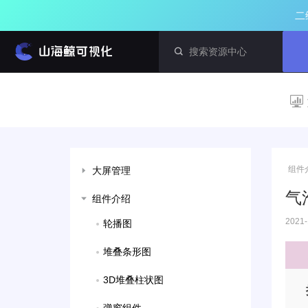
二
组件
大屏管理
气
组件介绍
2021-
轮播图
堆叠条形图
3D堆叠柱状图