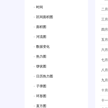
时间
二月
区间面积图
三月
面积图
四月
河流图
五月
数据变化
六月
热力图
七月
饼状图
八月
日历热力图
九月
子弹图
十月
环形图
十一
直方图