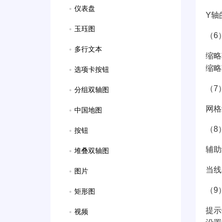
仪表盘
Y轴
玉珏图
（6
多行文本
缩略
缩略
选项卡按钮
（7
分组双轴图
网格
中国地图
（8
按钮
辅助
堆叠双轴图
当线
图片
（9
矩形图
提示
视频