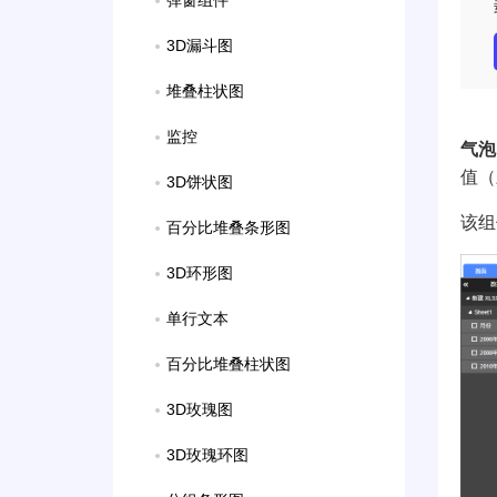
弹窗组件
3D漏斗图
堆叠柱状图
监控
气泡
值（
3D饼状图
该组
百分比堆叠条形图
3D环形图
单行文本
百分比堆叠柱状图
3D玫瑰图
3D玫瑰环图