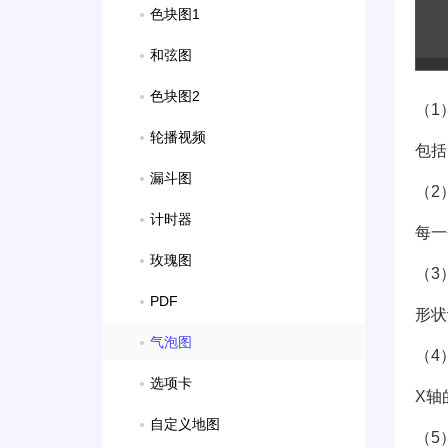
色块图1
和弦图
色块图2
（1
轮播视频
包括
漏斗图
（2
计时器
每一
玫瑰图
（3
PDF
形状
气泡图
（4
选项卡
X轴
自定义地图
（5