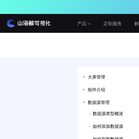
产品
定制服务
解
产品介绍
解决方案
教程与帮助
山海鲸围绕数据可视化打造了整套产品矩
山海鯨可视化提供从功能文档到视频教程
阵，实现从3D数字孪生到数据报表，从产
建筑与城市
的多形式的学习方式，内容涵盖入门教
品到服务的一站式用户体验。
程，二次开发，3D渲染等等软件的各个方
水利水务
大屏管理
面。
查看产品
工业与农业
组件介绍
查看教程
智慧党建
免费
网络公开版
数据源管理
真免费，无论个人或企业，学习或商用
车辆与交通
在线咨询
数据源类型概述
设备运维
私有化部署版
建议反馈
局域网私有化部署，可OEM
Cesium&GIS方案
如何添加数据源