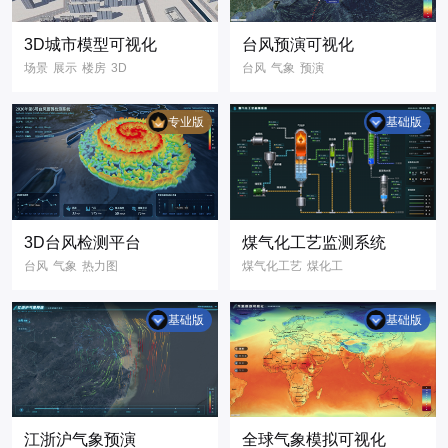
可视化3D场景
3D可视化
3D城市模型可视化
台风预演可视化
数字孪生
场景
展示
楼房
3D
台风
气象
预演
可视化大屏
3D模型
可视化
二维
智慧城市
城市管理
专业版
基础版
数字孪生
数据可视化
大屏
信息
GIS
3D台风检测平台
煤气化工艺监测系统
台风
气象
热力图
煤气化工艺
煤化工
天气
气象预警
组态
scada
天气监测
基础版
基础版
3D可视化
三维渲染
3D地图
三维地图
江浙沪气象预演
全球气象模拟可视化