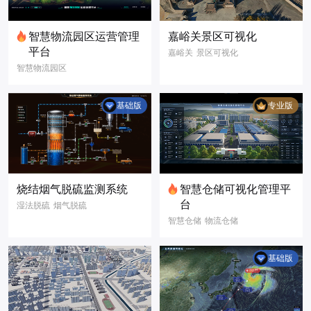
智慧物流园区运营管理
嘉峪关景区可视化
平台
嘉峪关
景区可视化
智慧物流园区
GIS场景
名胜古迹
仓储可视化
3D模型
数字孪生
园区运营看板
数据可视化
基础版
专业版
仓储数据报表
库区监控管理
物流数字化
数字孪生
智慧物流
智慧园区
智慧仓储
烧结烟气脱硫监测系统
智慧仓储可视化管理平
3D模型
三维建模
台
湿法脱硫
烟气脱硫
3D可视化
智慧仓储
物流仓储
组态
scada
智慧仓库
物流仓库
仓储可视化
基础版
物流可视化
智慧仓储可视化管
理平台