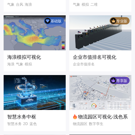
气象
台风
海浪
气象
模拟
二维
可视化大屏
气象数据
基础版
专业版
海浪模拟可视化
企业市值排名可视化
海浪
气象
模拟
企业市值排名
二维
数字孪生
排名榜
企业
公司
数据可视化
市值
数字孪生
3D
尊享版
三维模型
3D模型
3D可视化
智慧水务中枢
物流园区可视化-浅色系
智慧水务
2D
蓝色
物流园区
数字孪生
二维主元素
物流管理
路线导航