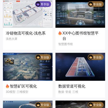
浅色大屏
尊享版
专业版
3D可视化
数据可视化
智慧园区
冷链物流可视化-浅色系
XX中心图书馆智慧平
台
浅色大屏
智慧图书馆
数据可视化
3D模型
冷链物流
冷链园区
3D可视化
专业版
专业版
数据大屏
智慧矿区可视化
数据管道可视化
3D模型
三维模型
数据
管道
三维
3D可视化
双场景
昼夜切换
数字孪生
科技风
写实风
专业版
专业版