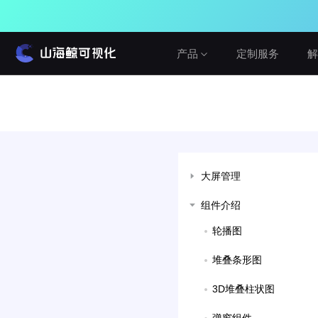
产品
定制服务
解
产品介绍
解决方案
教程与帮助
山海鲸围绕数据可视化打造了整套产品矩
山海鯨可视化提供从功能文档到视频教程
阵，实现从3D数字孪生到数据报表，从产
建筑与城市
的多形式的学习方式，内容涵盖入门教
品到服务的一站式用户体验。
程，二次开发，3D渲染等等软件的各个方
水利水务
大屏管理
面。
查看产品
工业与农业
组件介绍
查看教程
智慧党建
免费
网络公开版
轮播图
真免费，无论个人或企业，学习或商用
车辆与交通
在线咨询
堆叠条形图
设备运维
私有化部署版
建议反馈
局域网私有化部署，可OEM
Cesium&GIS方案
3D堆叠柱状图