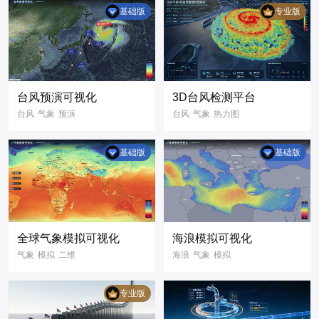
仓储可视化
数字孪生
基础版
专业版
物流可视化
数据可视化
大屏
智慧仓储可视化管
信息
GIS
理平台
可视化3D场景
3D可视化
台风预演可视化
3D台风检测平台
数字孪生
台风
气象
预演
台风
气象
热力图
可视化大屏
二维
天气
气象预警
天气监测
基础版
基础版
3D可视化
三维渲染
3D地图
三维地图
全球气象模拟可视化
海浪模拟可视化
气象
模拟
二维
海浪
气象
模拟
可视化大屏
二维
数字孪生
气象数据
数据可视化
专业版