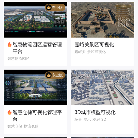
专业版
智慧物流园区运营管理
嘉峪关景区可视化
平台
嘉峪关
景区可视化
智慧物流园区
GIS场景
名胜古迹
仓储可视化
3D模型
数字孪生
园区运营看板
数据可视化
专业版
仓储数据报表
库区监控管理
物流数字化
数字孪生
智慧物流
智慧园区
智慧仓储
智慧仓储可视化管理平
3D城市模型可视化
3D模型
三维建模
台
场景
展示
楼房
3D
3D可视化
智慧仓储
物流仓储
3D模型
可视化
智慧仓库
物流仓库
智慧城市
城市管理