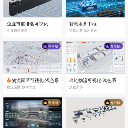
企业市值排名可视化
智慧水务中枢
企业市值排名
智慧水务
2D
蓝色
排名榜
企业
公司
二维主元素
市值
数字孪生
3D
尊享版
尊享版
三维模型
3D模型
3D可视化
物流园区可视化-浅色系
冷链物流可视化-浅色系
物流园区
数字孪生
浅色大屏
物流管理
路线导航
数据可视化
浅色大屏
冷链物流
冷链园区
专业版
专业版
3D可视化
3D可视化
数据可视化
数据大屏
智慧园区