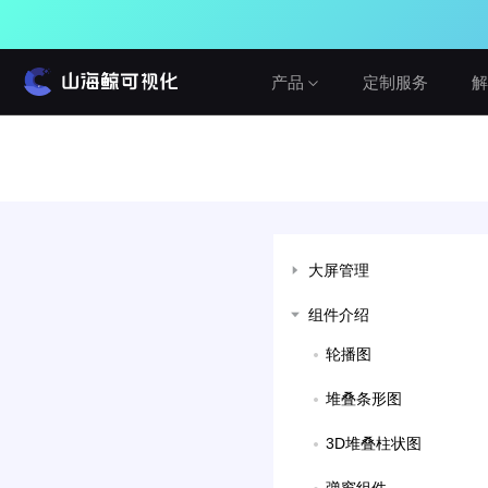
产品
定制服务
解
产品介绍
解决方案
教程与帮助
山海鲸围绕数据可视化打造了整套产品矩
山海鯨可视化提供从功能文档到视频教程
阵，实现从3D数字孪生到数据报表，从产
建筑与城市
的多形式的学习方式，内容涵盖入门教
品到服务的一站式用户体验。
程，二次开发，3D渲染等等软件的各个方
水利水务
大屏管理
面。
查看产品
工业与农业
组件介绍
查看教程
智慧党建
免费
网络公开版
轮播图
真免费，无论个人或企业，学习或商用
车辆与交通
在线咨询
堆叠条形图
设备运维
私有化部署版
建议反馈
局域网私有化部署，可OEM
Cesium&GIS方案
3D堆叠柱状图