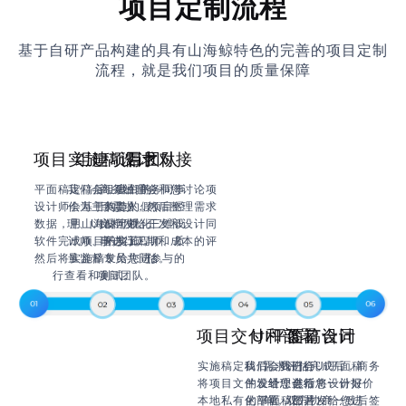
项目定制流程
基于自研产品构建的具有山海鲸特色的完善的项目定制
流程，就是我们项目的质量保障
项目实施稿设计
组建项目团队
需求对接
平面稿定稿后，我们的
我们会组建由商务同事
商务经理会和您讨论项
设计师会基于构造的假
作为主负责人，项目经
目需求，然后整理需求
数据，用山海鲸可视化
理、UI设计师、三维设
文档发给开发和设计同
软件完成项目的实施，
计师、开发工程师、质
事进行工期和成本的评
然后将实施稿发给您进
量监督专员共同参与的
估。
行查看和测试。
项目团队。
项目交付和部署
UI平面稿设计
签订合同
实施稿定稿后，我们会
我们会先进行UI平面稿
需求评估完成后，商务
将项目文件发给您进行
的设计，然后将设计好
经理会给您一份报价
本地私有化部署，部署
的平面稿图片发给您进
单，双方协商一致后签