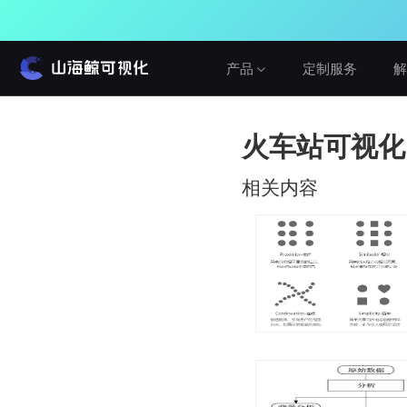
产品
定制服务
解
产品介绍
解决方案
火车站可视化
教程与帮助
山海鲸围绕数据可视化打造了整套产品矩
山海鯨可视化提供从功能文档到视频教程
相关内容
阵，实现从3D数字孪生到数据报表，从产
建筑与城市
的多形式的学习方式，内容涵盖入门教
品到服务的一站式用户体验。
程，二次开发，3D渲染等等软件的各个方
水利水务
面。
查看产品
工业与农业
查看教程
智慧党建
免费
网络公开版
真免费，无论个人或企业，学习或商用
车辆与交通
在线咨询
设备运维
私有化部署版
建议反馈
局域网私有化部署，可OEM
Cesium&GIS方案