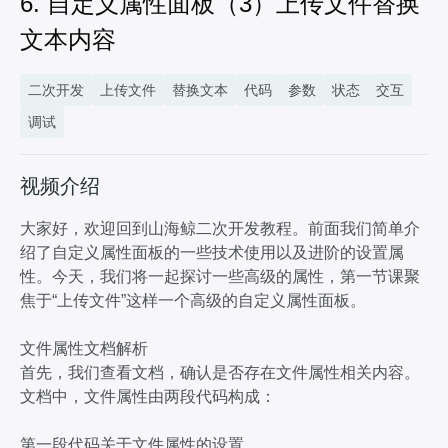
6. 自定义属性面板（3）上传文件替换
8. 数据读取和处理
文本内容
13分02秒
9. Cesium项目的迁移
6分20秒
二次开发
上传文件
替换文本
代码
参数
状态
交互
10. 三维计算器交互实现+资产复用
调试
9分14秒
视频介绍
大家好，欢迎回到山海鲸二次开发教程。前面我们简单介
绍了自定义属性面板的一些技术使用以及进阶的设置属
性。今天，我们将一起探讨一些高级的属性，第一节课聚
焦于“上传文件”这样一个高级的自定义属性面板。
文件属性文档解析
首先，我们查看文档，确认是否存在文件属性相关内容。
文档中，文件属性由两段代码构成：
第一段代码关于文件属性的设置。