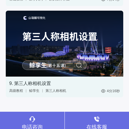
网页
分享
web
9. 第三人称相机设置
高级教程
鲸孪生
第三人称相机
4分16秒
视角切换
3D模型
三维渲染
电话咨询
在线客服