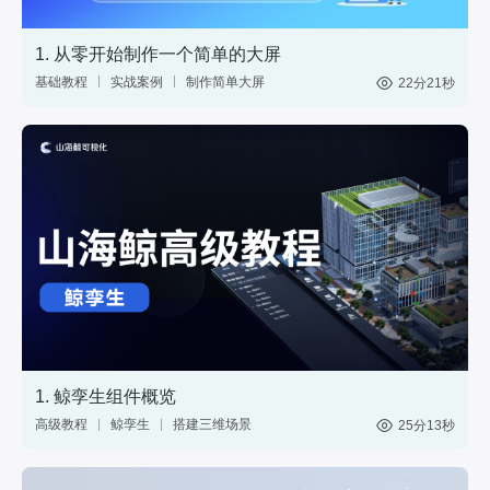
1. 从零开始制作一个简单的大屏
基础教程
实战案例
制作简单大屏
22分21秒
中国地图
数据
1. 鲸孪生组件概览
高级教程
鲸孪生
搭建三维场景
25分13秒
制作3D大屏
3维模型