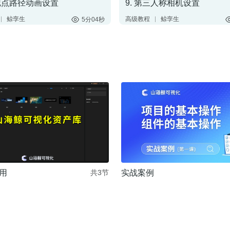
标记点路径动画设置
9. 第三人称相机设置
鲸孪生
高级教程
鲸孪生
5分04秒
路径动画
第三人称相机
数据联动
视角切换
3D模型
三维渲染
用
实战案例
共3节