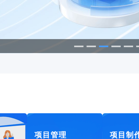
园区产业、资产、基础设施、能
更加精细化的社区管理，从而能
效、安防等领域的关键指标进行
复用已有组件，降低项目成本
零代码轻松完成数据
够全面提升社区管理水平。
综合监测分析，打造智慧园区管
理一张图，实现更加高效科学的
智慧办公园区
园区管理，全面提升园区管理水
此大屏运用了3d室外、折线图、
平。
数据表格等组件展示了智慧办公
园区管理的实时情况。人员类别
统计及车辆实时占用率进行分
析。并且通过平均耗电时段及项
目信息分析分析。最终得出此智
慧办公园区可视化。
项目管理
项目制