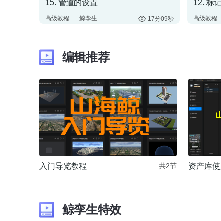
15. 管道的设置
12. 
高级教程
鲸孪生
高级教程
17分09秒
管道
三维模型
标记点
3D渲染
数字孪生
数据
编辑推荐
入门导览教程
资产库使
共2节
鲸孪生特效