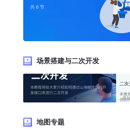
共6节
场景搭建与二次开发
二次
本教
共1
供的
地图专题