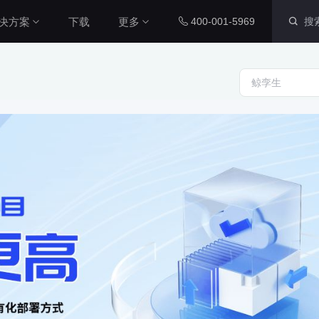
决方案
下载
更多
400-001-5969
智慧社区解决方案
内置组件
配套工具
本系统通过数字孪生技术，整合
社区各个系统的数据源，将社区
运维数据、IoT设备数据与三维
图表组件
山海鲸查看器
城市空间数据相结合，对社区周
200+ 主流图表全支持
全免费离线部署环境
围环境以及内部物业管理和社区
党建等进行了统一管理，从而提
智慧工厂解决方案
升了数据维度，实现了更加直
三维孪生
大屏演示APP
本系统通过数字孪生技术，整合
观、更加精细化的社区管理，从
工厂各个系统的数据源，将工厂
而能够全面提升社区管理水平本
内置3D渲染引擎
大小屏互动移动端
内部数据、IOT设备数据与工厂
系统通过数字孪生技术，整合社
三维空间数据相结合，对厂区、
区各个系统的数据源，将社区运
厂房、生产线进行统一管理，提
二维孪生
Blender插件
维数据、IoT设备数据与三维城
升数据维度，实现更加直观、更
市空间数据相结合，对社区周围
科技风园区解决方案
内置地图展示组件
v0.2.0（适用于ble
加精细化的工厂管理，全面提升
环境以及内部物业管理和社区党
高度融合园区多种数据资源，运
工厂管理水平。
建等进行了统一管理，从而提升
用3D技术制作园区三维模型，对
资产库
数据管家
了数据维度，实现了更加直观、