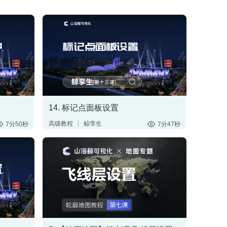
14. 标记点面板设置
高级教程
鲸孪生
7分50秒
7分47秒
标记点
面板
数据联动
数字孪生