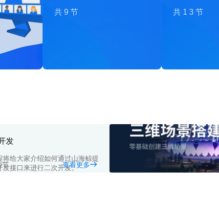
共9节
共13节
开发
程将给大家介绍如何通过山海鲸提
0节
查看更多
开发接口来进行二次开发。