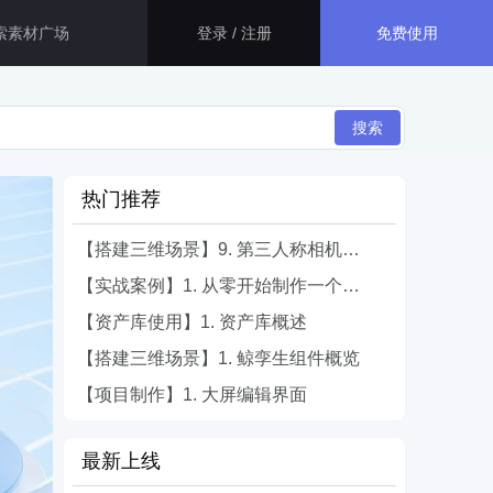
免费使用
登录 / 注册
智慧医院解决方案
搜索
生态应用
大屏运用了指标卡、折线图、百
分比图等组件，展示了智慧医院
热门推荐
资源管理和安防的相关信息，最
GISBox
终得出此智慧医院综合管理平
一站式三维 GIS 处理工具
台。
【搭建三维场景】9. 第三人称相机设置
智慧医保解决方案
【实战案例】1. 从零开始制作一个简单的大屏
斑斑低代码
本系统主要面向医保管理部门，
【资产库使用】1. 资产库概述
通过数字孪生技术， 将二维数据
完全免费的低代码平台
与三维GIS空间数据相结合，不
【搭建三维场景】1. 鲸孪生组件概览
仅可以全面接入现有医保的各项
管理数据。
瓦石物联
【项目制作】1. 大屏编辑界面
智慧校园解决方案
nder3.3及以上版本）
一站式物联网设备数据采集转发平台
通过数字孪生技术，本系统巧妙
最新上线
地整合了校园内各个系统的数据
轻装3D