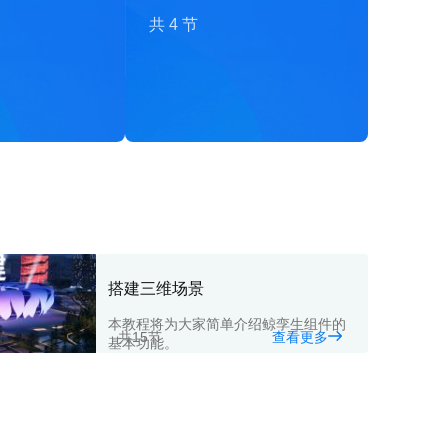
共4节
搭建三维场景
本教程将为大家简单介绍鲸孪生组件的
共15节
查看更多
基本功能。