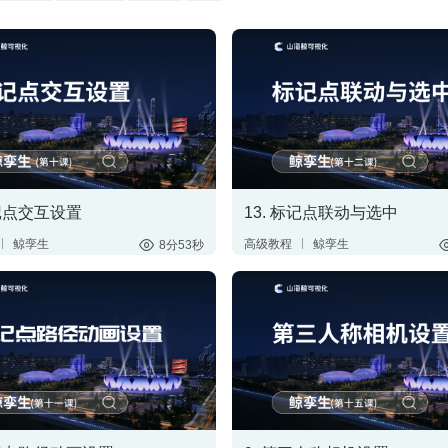
标记点交互设置
13. 标记点联动与选中
鲸孪生
高级教程
鲸孪生
8分53秒
维场景
搭建三维场景
大屏
标记点
制作3D大屏
标记点
置
数据联动