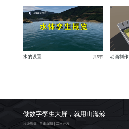
水的设置
动画制作
共5节
做数字孪生大屏，就用山海鲸
顶级视效
|
自由编辑
|
二次开发