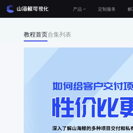
产品
定制服务
解
解决方案
教程首页
合集列表
产品介绍
山海鲸围绕数据可视化打造了整套产品矩阵，实
建筑与城市
现从3D数字孪生到数据报表，从产品到服务的一
水利水务
站式用户体验。
工业与农业
查看价格
智慧党建
车辆与交通
公有云（在线使用）
设备运维
无需安装，随时随地打开即可使用
Cesium&GIS方案
私有云（软件下载）
数据模型均在本地，安全可控