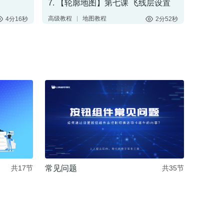
7. 【轮廓地图】第七课 飞线层设置
高级教程
地图教程
4分16秒
2分52秒
数字孪生
轮廓地图
中国地图
世界地图
美国地图
常见问题
共17节
共35节