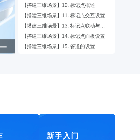
源，将校园运维数据、IOT设备
【搭建三维场景】10. 标记点概述
数据与三维校园空间数据相融
接入和数据处理
模型轻量化处理工具
合，不仅实现了对校园周围环境
【搭建三维场景】11. 标记点交互设置
和内部设施的统一管理，还让校
智慧街区
【搭建三维场景】13. 标记点联动与选中
园管理更加直观、精细，为学校
本系统通过数字孪生技术，整合
带来更先进、高效的管理方式。
【搭建三维场景】14. 标记点面板设置
社区各个系统的数据源，将社区
运维数据、IoT设备数据与三维
【搭建三维场景】15. 管道的设置
城市空间数据相结合，对社区周
围环境以及内部物业管理和社区
党建等进行了统一管理，从而提
升了数据维度，实现了更加直
观、更加精细化的社区管理，从
而能够全面提升社区管理水平。
作
新手入门