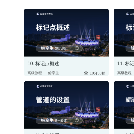
10. 标记点概述
11. 
高级教程
鲸孪生
高级教程
10分53秒
搭建三维场景
搭建三
制作3D大屏
标记点
制作3D
交互设