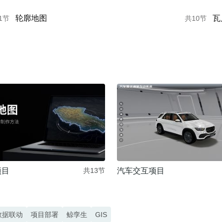
轮廓地图
瓦
1节
共10节
项目
汽车交互项目
共13节
数据联动
项目部署
鲸孪生
GIS