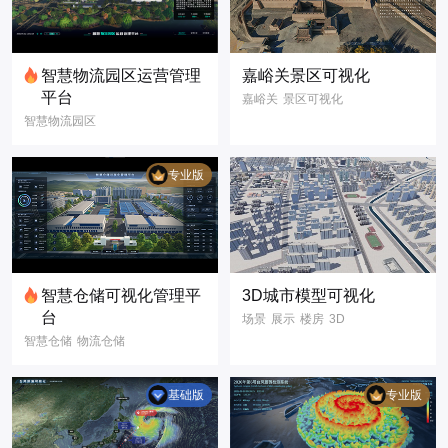
智慧物流园区运营管理
嘉峪关景区可视化
平台
嘉峪关
景区可视化
智慧物流园区
GIS场景
名胜古迹
仓储可视化
3D模型
数字孪生
园区运营看板
数据可视化
专业版
仓储数据报表
库区监控管理
物流数字化
数字孪生
智慧物流
智慧园区
智慧仓储
智慧仓储可视化管理平
3D城市模型可视化
3D模型
三维建模
台
场景
展示
楼房
3D
3D可视化
智慧仓储
物流仓储
3D模型
可视化
智慧仓库
物流仓库
智慧城市
城市管理
仓储可视化
数字孪生
基础版
专业版
物流可视化
数据可视化
大屏
智慧仓储可视化管
信息
GIS