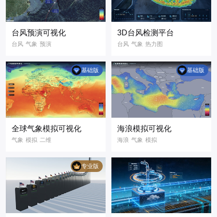
理平台
可视化3D场景
3D可视化
台风预演可视化
3D台风检测平台
数字孪生
台风
气象
预演
台风
气象
热力图
可视化大屏
二维
天气
气象预警
天气监测
基础版
基础版
3D可视化
三维渲染
3D地图
三维地图
全球气象模拟可视化
海浪模拟可视化
气象
模拟
二维
海浪
气象
模拟
可视化大屏
二维
数字孪生
气象数据
数据可视化
专业版