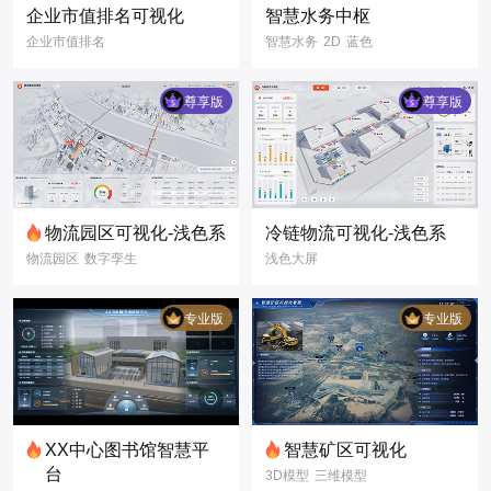
企业市值排名可视化
智慧水务中枢
企业市值排名
智慧水务
2D
蓝色
排名榜
企业
公司
二维主元素
市值
数字孪生
3D
尊享版
尊享版
三维模型
3D模型
3D可视化
物流园区可视化-浅色系
冷链物流可视化-浅色系
物流园区
数字孪生
浅色大屏
物流管理
路线导航
数据可视化
浅色大屏
冷链物流
冷链园区
专业版
专业版
3D可视化
3D可视化
数据可视化
数据大屏
智慧园区
XX中心图书馆智慧平
智慧矿区可视化
台
3D模型
三维模型