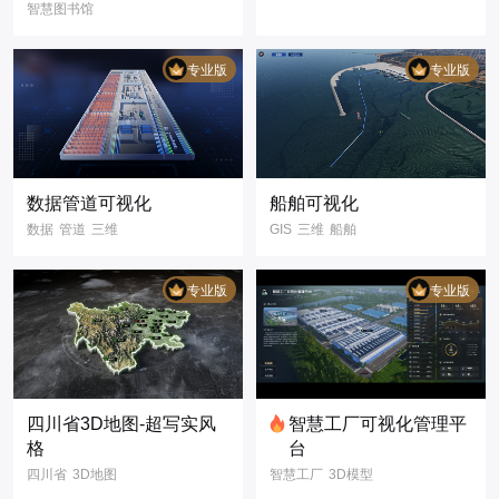
智慧图书馆
3D可视化
3D模型
数字孪生
可视化大屏
专业版
专业版
智慧矿区
煤矿矿场
煤矿作业
煤场作业
施工现场
数据管道可视化
船舶可视化
数据
管道
三维
GIS
三维
船舶
双场景
昼夜切换
实时
数字孪生
科技风
写实风
数据可视化
专业版
专业版
智慧港口
数字航运
四川省3D地图-超写实风
智慧工厂可视化管理平
格
台
四川省
3D地图
智慧工厂
3D模型