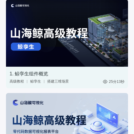
1. 鲸孪生组件概览
高级教程
鲸孪生
搭建三维场景
25分13秒
制作3D大屏
3维模型