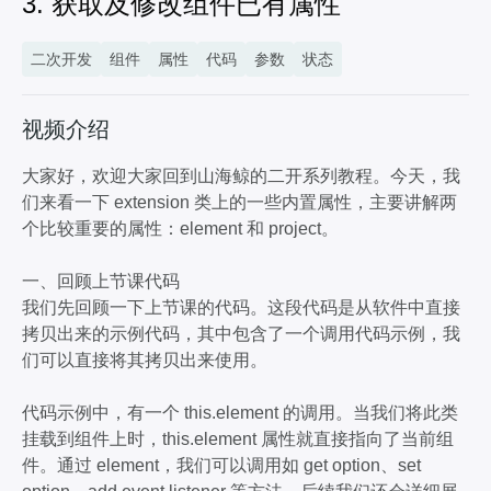
3. 获取及修改组件已有属性
9分40秒
7. 自定义属性面板（4）组件或组件数组选择
二次开发
组件
属性
代码
参数
状态
7分58秒
8. 数据读取和处理
13分02秒
视频介绍
9. Cesium项目的迁移
6分20秒
大家好，欢迎大家回到山海鲸的二开系列教程。今天，我
们来看一下 extension 类上的一些内置属性，主要讲解两
10. 三维计算器交互实现+资产复用
个比较重要的属性：element 和 project。
9分14秒
一、回顾上节课代码
我们先回顾一下上节课的代码。这段代码是从软件中直接
拷贝出来的示例代码，其中包含了一个调用代码示例，我
们可以直接将其拷贝出来使用。
代码示例中，有一个 this.element 的调用。当我们将此类
挂载到组件上时，this.element 属性就直接指向了当前组
件。通过 element，我们可以调用如 get option、set