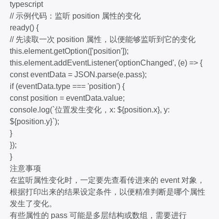
typescript
// 示例代码：监听 position 属性的变化
ready() {
// 先读取一次 position 属性，以便能够监听到它的变化
this.element.getOption(['position']);
this.element.addEventListener('optionChanged', (e) => {
const eventData = JSON.parse(e.pass);
if (eventData.type === 'position') {
const position = eventData.value;
console.log(`位置发生变化，x: ${position.x}, y:
${position.y}`);
}
});
}
注意事项
在监听属性变化时，一定要先查看传进来的 event 对象，
根据打印出来的结果设定条件，以便精准判断是哪个属性
发生了变化。
有些属性的 pass 可能是多层结构或数组，需要进行