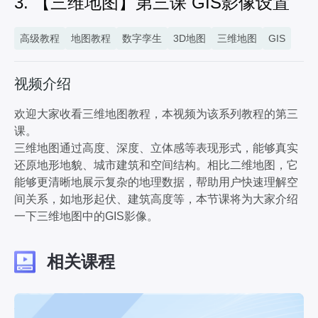
3. 【三维地图】第三课 GIS影像设置
4分25秒
7. 【三维地图】第七课 矢量设置
高级教程
地图教程
数字孪生
3D地图
三维地图
GIS
2分39秒
8. 【三维地图】第八课 GIS与数字孪生
6分15秒
视频介绍
9. 【三维地图】第九课 GIS与体积光照
2分35秒
欢迎大家收看三维地图教程，本视频为该系列教程的第三
课。
10. 【三维地图】第十课 GIS与屏幕空间反射
三维地图通过高度、深度、立体感等表现形式，能够真实
1分33秒
还原地形地貌、城市建筑和空间结构。相比二维地图，它
11. 【三维地图】第十一课 GIS相机控制
能够更清晰地展示复杂的地理数据，帮助用户快速理解空
2分34秒
间关系，如地形起伏、建筑高度等，本节课将为大家介绍
一下三维地图中的GIS影像。
相关课程