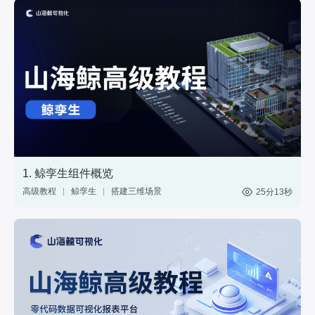
1. 鲸孪生组件概览
高级教程
鲸孪生
搭建三维场景
25分13秒
制作3D大屏
3维模型