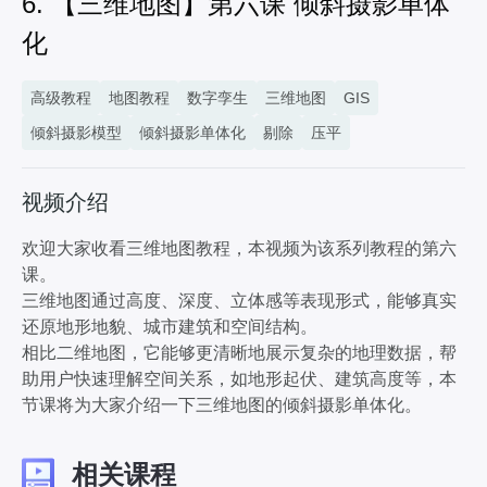
6. 【三维地图】第六课 倾斜摄影单体
8. 【三维地图】第八课 GIS与数字孪生
化
6分15秒
9. 【三维地图】第九课 GIS与体积光照
2分35秒
高级教程
地图教程
数字孪生
三维地图
GIS
10. 【三维地图】第十课 GIS与屏幕空间反射
倾斜摄影模型
倾斜摄影单体化
剔除
压平
1分33秒
11. 【三维地图】第十一课 GIS相机控制
视频介绍
2分34秒
欢迎大家收看三维地图教程，本视频为该系列教程的第六
课。
三维地图通过高度、深度、立体感等表现形式，能够真实
还原地形地貌、城市建筑和空间结构。
相比二维地图，它能够更清晰地展示复杂的地理数据，帮
助用户快速理解空间关系，如地形起伏、建筑高度等，本
节课将为大家介绍一下三维地图的倾斜摄影单体化。
相关课程