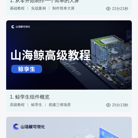
1. 从零开始制作一个简单的大屏
基础教程
实战案例
制作简单大屏
22分21秒
中国地图
数据
1. 鲸孪生组件概览
高级教程
鲸孪生
搭建三维场景
25分13秒
制作3D大屏
3维模型