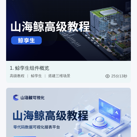
1. 鲸孪生组件概览
高级教程
鲸孪生
搭建三维场景
25分13秒
制作3D大屏
3维模型