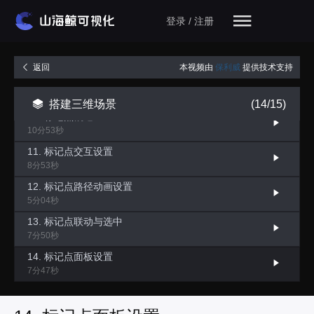
7. 漫游相机教程
登录 / 注册
4分18秒
8. 跟随相机教程
2分48秒
本视频由
保利威
提供技术支持
返回
9. 第三人称相机设置
4分16秒
搭建三维场景
(14/15)
10. 标记点概述
10分53秒
11. 标记点交互设置
8分53秒
12. 标记点路径动画设置
5分04秒
13. 标记点联动与选中
7分50秒
14. 标记点面板设置
7分47秒
15. 管道的设置
17分09秒