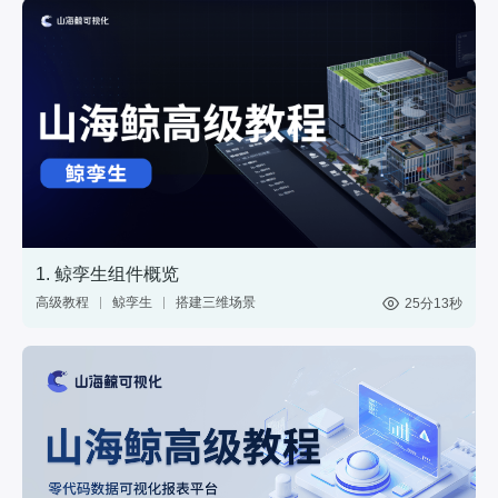
1. 鲸孪生组件概览
高级教程
鲸孪生
搭建三维场景
25分13秒
制作3D大屏
3维模型