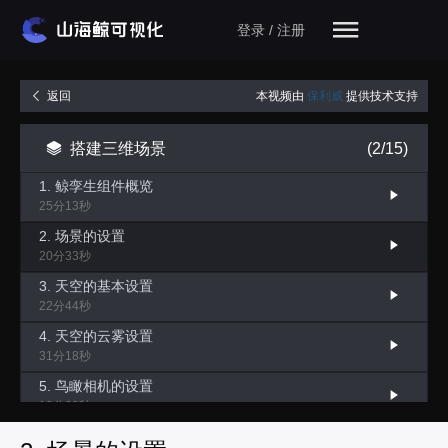
登录 / 注册
本视频由
保利威
提供技术支持
返回
搭建三维场景
(2/15)
1. 鲸孪生组件概览
25分13秒
2. 场景的设置
20分33秒
3. 天空的基本设置
22分44秒
4. 天空的云雾设置
31分18秒
5. 鸟瞰相机的设置
13分09秒
6. 第一人称相机设置