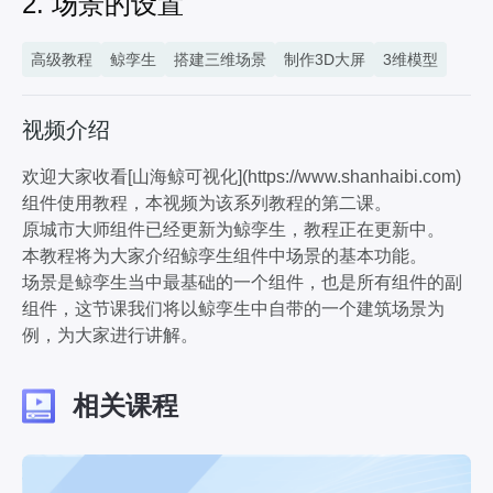
2. 场景的设置
4分08秒
7. 漫游相机教程
高级教程
鲸孪生
搭建三维场景
制作3D大屏
3维模型
4分18秒
8. 跟随相机教程
2分48秒
视频介绍
9. 第三人称相机设置
4分16秒
欢迎大家收看[山海鲸可视化](https://www.shanhaibi.com)
组件使用教程，本视频为该系列教程的第二课。
10. 标记点概述
原城市大师组件已经更新为鲸孪生，教程正在更新中。
10分53秒
本教程将为大家介绍鲸孪生组件中场景的基本功能。
11. 标记点交互设置
场景是鲸孪生当中最基础的一个组件，也是所有组件的副
8分53秒
组件，这节课我们将以鲸孪生中自带的一个建筑场景为
12. 标记点路径动画设置
例，为大家进行讲解。
5分04秒
13. 标记点联动与选中
7分50秒
相关课程
14. 标记点面板设置
7分47秒
15. 管道的设置