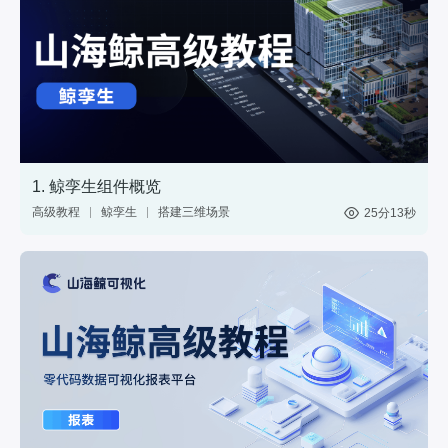
1. 鲸孪生组件概览
高级教程
鲸孪生
搭建三维场景
25分13秒
制作3D大屏
3维模型