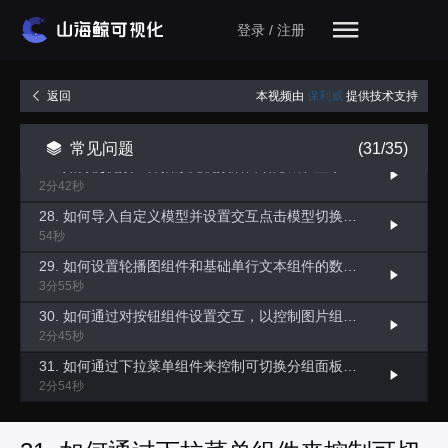
24. 如何设置中国地图组件点击标记层联动多个其他组件？
登录 / 注册
2分42秒
25. 如何设置中国地图组件标记层和基础数据表格组件的联动？
3分07秒
本视频由
保利威
提供技术支持
返回
26. 如何通过为图片组件设置点击交互，控制轮播图组件展示对应图片内容？
3分17秒
常见问题
(31/35)
27. 如何使视频组件播放完视频后自动隐藏和显示？
2分42秒
28. 如何导入自定义模型并设置交互点击模型切换子大屏内容？
54秒
29. 如何设置轮播图组件和基础单行文本组件的数据联动？
3分55秒
30. 如何通过对按钮组件设置交互，以控制图片组件做数据筛选、显示对应图片内容？
2分45秒
31. 如何通过下拉菜单组件来控制可切换分组面板组件的内容
2分54秒
32. 如何通过按钮组件关闭鲸孪生组件中标记点的所有弹窗？
4分36秒