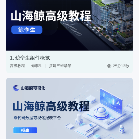
1. 鲸孪生组件概览
高级教程
鲸孪生
搭建三维场景
25分13秒
制作3D大屏
3维模型