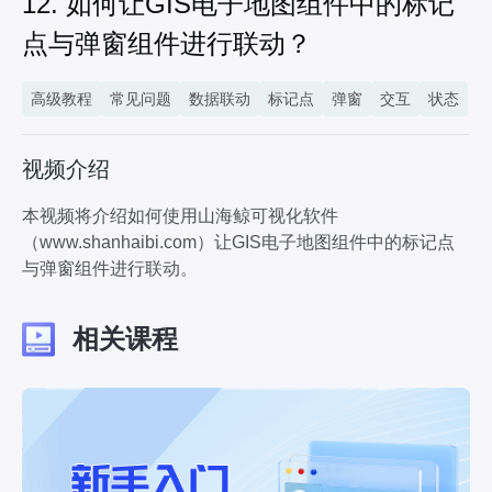
12. 如何让GIS电子地图组件中的标记
14. 如何设置按钮组件的交互，实现鲸孪生组件的视角切换？
点与弹窗组件进行联动？
2分19秒
15. 如何设置数据表格组件的数据条件，以显示不同的状态？
1分09秒
高级教程
常见问题
数据联动
标记点
弹窗
交互
状态
16. 如何在鲸孪生中为模型设置路径动画和跟随相机，并通过按钮展示其动画效果和视角切换?
4分09秒
视频介绍
17. 如何设置数据表格组件同时联动多个单行文本组件？
5分07秒
本视频将介绍如何使用山海鲸可视化软件
18. 如何给模型设置漫游效果，使其在漫游过程中每经过一个标记点会自动弹出弹窗信息？
（www.shanhaibi.com）让GIS电子地图组件中的标记点
9分22秒
与弹窗组件进行联动。
19. 如何通过设置数据条件，将数据条件绑定在数据表格组件中，以实现根据数据条件展示不同数据内容？
4分10秒
相关课程
20. 如何实现图片组件在中国地图组件的标记层上做循环展示的效果？
2分14秒
21. 如何在鲸孪生中添加飞线层，并将飞线由曲线变成直线？
1分20秒
22. 如何设置两组不同样式的同一类组件，做来回状态切换的操作？
4分15秒