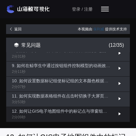
5. 如何设置多个下拉菜单组件联动一个数据表格组件？
登录 / 注册
3分03秒
6. 如何实现点击中国地图某个区域，联动展示对应的数值？
2分10秒
本视频由
保利威
提供技术支持
返回
7. 如何实现在中国地图组件中做两条不同的飞线层的切换展示？
2分08秒
常见问题
(12/35)
8. 如何在鲸孪生组件中添加联动弹窗表格的标记点？
2分31秒
9. 如何在鲸孪生中通过按钮组件控制模型的动画效果？
2分11秒
10. 如何设置数据标记组使标记组的文本颜色根据数据条件进行变化？
2分07秒
11. 如何实现数据表格组件在点击时切换子大屏页面并联动对应组件？
3分53秒
12. 如何让GIS电子地图组件中的标记点与弹窗组件进行联动？
2分09秒
13. 如何实现鲸孪生组件的第一人称视角效果？
2分43秒