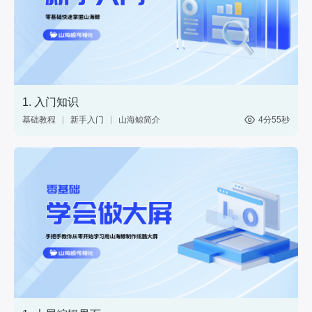
23. 如何通过按钮组件控制多个组件显示或者隐藏？
2分08秒
24. 如何设置中国地图组件点击标记层联动多个其他组件？
2分42秒
25. 如何设置中国地图组件标记层和基础数据表格组件的联动？
3分07秒
1. 入门知识
26. 如何通过为图片组件设置点击交互，控制轮播图组件展示对应图片内容？
基础教程
新手入门
山海鲸简介
4分55秒
3分17秒
27. 如何使视频组件播放完视频后自动隐藏和显示？
2分42秒
28. 如何导入自定义模型并设置交互点击模型切换子大屏内容？
54秒
29. 如何设置轮播图组件和基础单行文本组件的数据联动？
3分55秒
30. 如何通过对按钮组件设置交互，以控制图片组件做数据筛选、显示对应图片内容？
2分45秒
31. 如何通过下拉菜单组件来控制可切换分组面板组件的内容
2分54秒