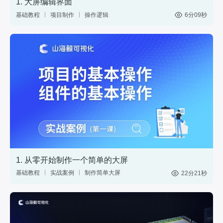
1. 大屏编辑界面
32. 如何通过按钮组件关闭鲸孪生组件中标记点的所有弹窗？
基础教程
项目制作
操作逻辑
6分09秒
4分36秒
33. 如何通过为模型设置悬停交互，使模型高亮，并设置其高亮颜色？
2分12秒
34. 山海鲸mac版中如何复制组件到其他项目中？
27秒
35. 如何让一栋楼在夜晚显示灯光效果？
1分10秒
1. 从零开始制作一个简单的大屏
基础教程
实战案例
制作简单大屏
22分21秒
中国地图
数据