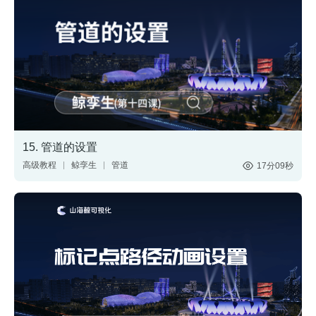
15. 管道的设置
高级教程
鲸孪生
管道
17分09秒
三维模型
3D渲染
数字孪生