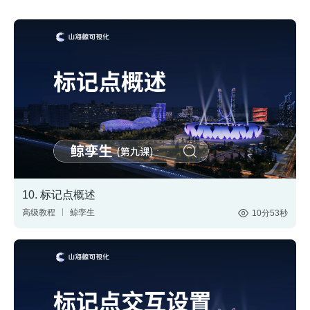
10. 标记点概述
高级教程
鲸孪生
10分53秒
搭建三维场景
制作3D大屏
标记点