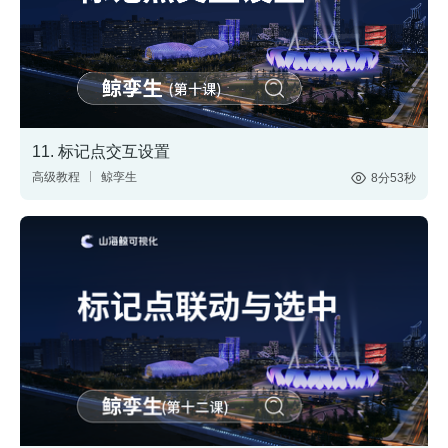
11. 标记点交互设置
高级教程
鲸孪生
8分53秒
搭建三维场景
制作3D大屏
标记点
交互设置