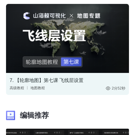
3D模型
三维渲染
7. 【轮廓地图】第七课 飞线层设置
高级教程
地图教程
2分52秒
数字孪生
轮廓地图
中国地图
世界地图
美国地图
编辑推荐