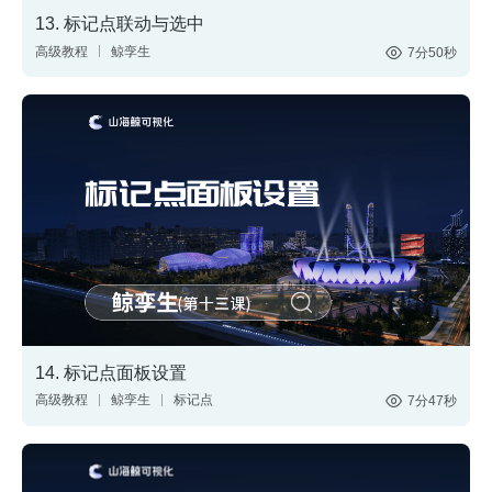
13. 标记点联动与选中
高级教程
鲸孪生
7分50秒
搭建三维场景
制作3D大屏
标记点
数据联动
14. 标记点面板设置
高级教程
鲸孪生
标记点
7分47秒
面板
数据联动
数字孪生