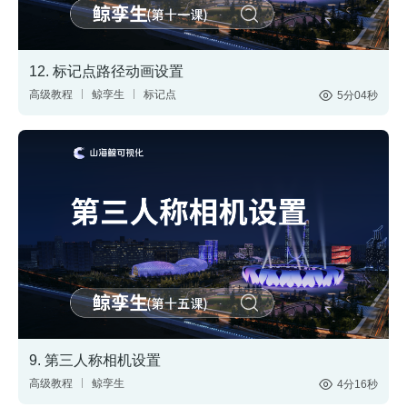
12. 标记点路径动画设置
高级教程
鲸孪生
标记点
5分04秒
路径动画
数据
数据联动
9. 第三人称相机设置
高级教程
鲸孪生
4分16秒
第三人称相机
视角切换