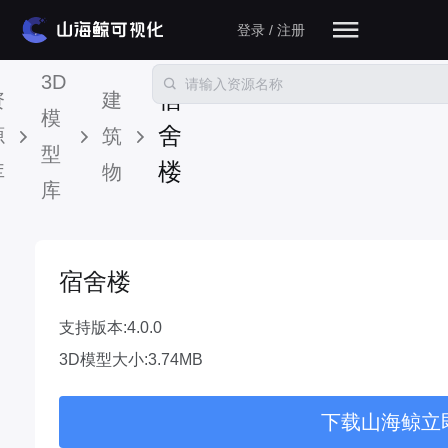
登录 / 注册
3D
宿
资
建
模
舍
源
筑
型
楼
库
物
库
宿舍楼
支持版本:4.0.0
3D模型大小:3.74MB
下载山海鲸立