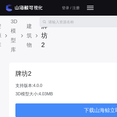
登录 / 注册
3D
牌
资
建
模
坊
源
筑
型
2
库
物
库
牌坊2
支持版本:4.0.0
3D模型大小:4.03MB
下载山海鲸立