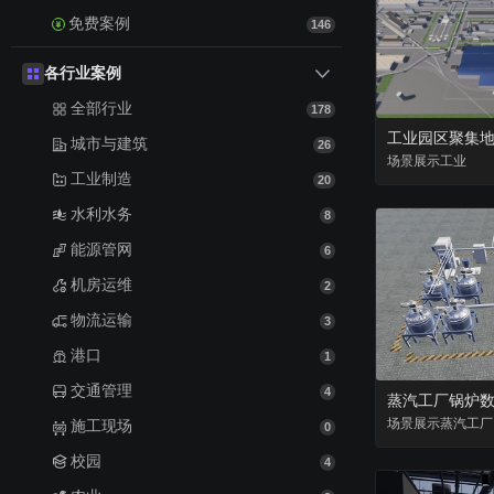
免费案例
146
各行业案例
全部行业
178
工业园区聚集
城市与建筑
26
场景
展示
工业
工业制造
20
水利水务
8
能源管网
6
机房运维
2
物流运输
3
港口
1
交通管理
4
蒸汽工厂锅炉
场景
展示
蒸汽工厂
施工现场
0
校园
4