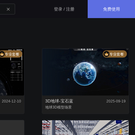
免费使用
登录 / 注册
生态应用
专业套餐
专业套餐
GISBox
一站式三维 GIS 处理工具
斑斑低代码
完全免费的低代码平台
3D地球-宝石蓝
2024-12-10
2025-09-19
地球
3D模型
瓦石物联
场景
nder3.3及以上版本）
一站式物联网设备数据采集转发平台
轻装3D