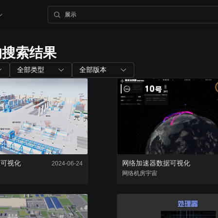
的搜索结果
内置组件
配套工具
全部类型
全部版本
图表组件
山海鲸查看器
200+ 主流图表全支持
全免费离线部署环境
三维孪生
大屏演示APP
内置3D渲染引擎
大小屏互动移动端
示可视化
网络加速器数据可视化
2024-06-24
二维孪生
网络
机房
宇宙
Blender插件
内置地图展示组件
v0.2.0（适用于ble
资产库
数据管家