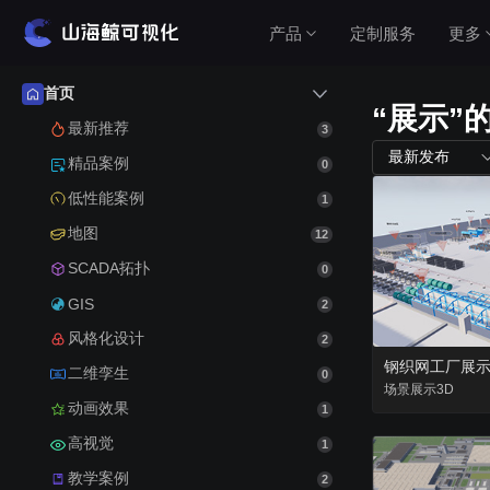
产品
定制服务
更多
首页
“展示”
产品介绍
最新推荐
3
最新发布
精品案例
0
山海鲸围绕数据可视化打造了整套产品矩阵，实
低性能案例
1
现从3D数字孪生到数据报表，从产品到服务的一
站式用户体验。
地图
12
查看价格
SCADA拓扑
0
GIS
2
风格化设计
2
公有云（在线使用）
钢织网工厂展
二维孪生
0
无需安装，随时随地打开即可使用
场景
展示
3D
动画效果
1
高视觉
私有云（软件下载）
1
教学案例
数据模型均在本地，安全可控
2