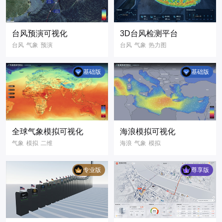
理平台
可视化3D场景
3D可视化
台风预演可视化
3D台风检测平台
数字孪生
台风
气象
预演
台风
气象
热力图
可视化大屏
二维
天气
气象预警
天气监测
基础版
基础版
3D可视化
三维渲染
3D地图
三维地图
全球气象模拟可视化
海浪模拟可视化
气象
模拟
二维
海浪
气象
模拟
可视化大屏
二维
数字孪生
气象数据
数据可视化
专业版
尊享版