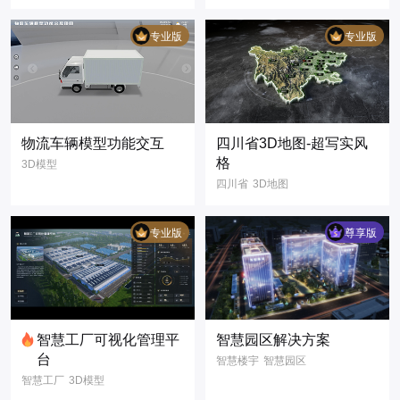
双场景
昼夜切换
实时
数字孪生
科技风
写实风
数据可视化
专业版
专业版
智慧港口
数字航运
物流车辆模型功能交互
四川省3D地图-超写实风
格
3D模型
四川省
3D地图
3D工业设备
汽车
超写实风
制造
工业
车辆
3D可视化
专业版
尊享版
数字孪生
用户需求
调研
数据可视化
车
货车
智慧工厂可视化管理平
智慧园区解决方案
台
智慧楼宇
智慧园区
智慧工厂
3D模型
数字孪生