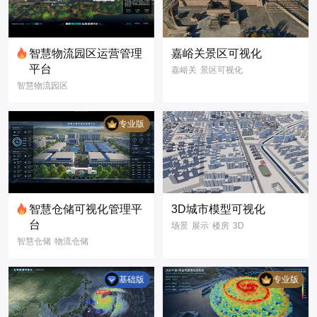
智慧物流园区运营管理
嘉峪关景区可视化
平台
嘉峪关
景区可视化
智慧物流园区
GIS场景
名胜古迹
仓储可视化
3D模型
数字孪生
园区运营看板
数据可视化
专业版
仓储数据报表
库区监控管理
物流数字化
数字孪生
智慧物流
智慧园区
智慧仓储
智慧仓储可视化管理平
3D城市模型可视化
3D模型
三维建模
台
场景
展示
楼房
3D
3D可视化
智慧仓储
物流仓储
3D模型
可视化
智慧仓库
物流仓库
智慧城市
城市管理
仓储可视化
数字孪生
基础版
专业版
物流可视化
数据可视化
大屏
智慧仓储可视化管
信息
GIS