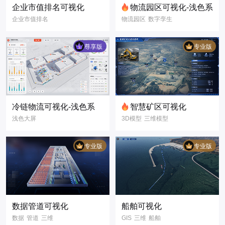
企业市值排名可视化
物流园区可视化-浅色系
企业市值排名
物流园区
数字孪生
排名榜
企业
公司
物流管理
路线导航
市值
数字孪生
3D
浅色大屏
尊享版
专业版
三维模型
3D模型
3D可视化
3D可视化
数据可视化
智慧园区
冷链物流可视化-浅色系
智慧矿区可视化
浅色大屏
3D模型
三维模型
数据可视化
3D可视化
冷链物流
冷链园区
数字孪生
专业版
专业版
3D可视化
可视化大屏
数据大屏
智慧矿区
煤矿矿场
煤矿作业
煤场作业
施工现场
数据管道可视化
船舶可视化
数据
管道
三维
GIS
三维
船舶