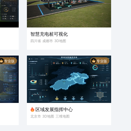
智慧充电桩可视化
四川省
成都市
3D地图
三维地图
3D可视化
智慧能源
数据可视化
专业版
专业版
充电桩
场景
电网
可视化
3D模型
3D场景
区域发展指挥中心
北京市
3D地图
三维地图
3D模型
3D可视化
数字孪生
智慧城市
管理
数据
展示