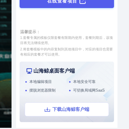
源，将校园运维数据、IOT设备
在线查看项目
数据与三维校园空间数据相融
接入和数据处理
模型轻量化处理工具
合，不仅实现了对校园周围环境
和内部设施的统一管理，还让校
智慧街区
园管理更加直观、精细，为学校
本系统通过数字孪生技术，整合
带来更先进、高效的管理方式。
温馨提示：
社区各个系统的数据源，将社区
1.套餐专属的模板仅限套餐有限期内使用，套餐到期后，该项
运维数据、IoT设备数据与三维
目将无法继续使用。
城市空间数据相结合，对社区周
2.将套餐模板中的内容复制到其他项目中，对应的项目也需要
围环境以及内部物业管理和社区
有相应的套餐才可以使用。
党建等进行了统一管理，从而提
升了数据维度，实现了更加直
观、更加精细化的社区管理，从
山海鲸桌面客户端
而能够全面提升社区管理水平。
本地编辑项目
本地安全可靠
摆脱浏览器限制
可切换局域网SaaS
下载山海鲸客户端