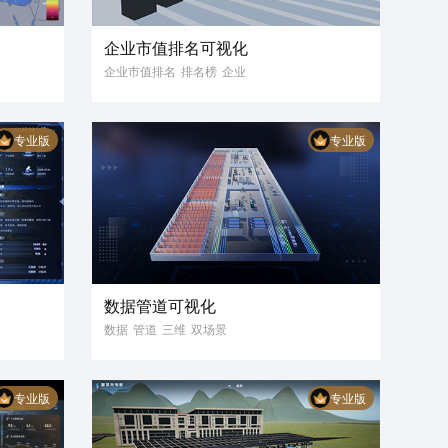
企业市值排名可视化
企业市值排名
排名榜
企业
公司
市值
数字孪生
3D
三维模型
3D模型
3D可视化
专业版
专业版
数据管道可视化
数据
管道
三维
双场景
昼夜切换
科技风
写实风
专业版
专业版