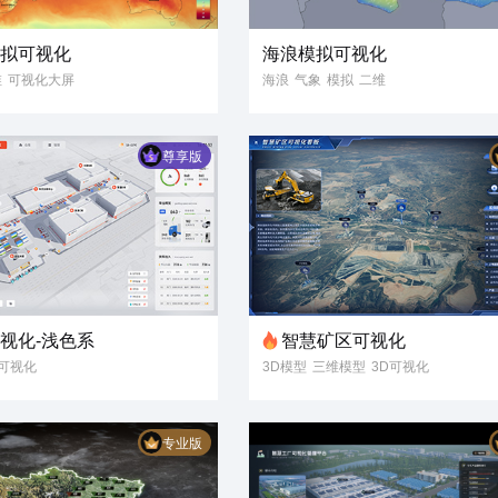
模拟可视化
海浪模拟可视化
维
可视化大屏
海浪
气象
模拟
二维
数字孪生
数据可视化
尊享版
视化-浅色系
智慧矿区可视化
可视化
3D模型
三维模型
3D可视化
园区
数字孪生
可视化大屏
据大屏
智慧矿区
煤矿矿场
专业版
煤矿作业
煤场作业
施工现场