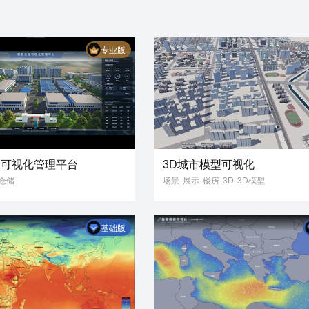
专业版
储可视化管理平台
3D城市模型可视化
仓储
场景
展示
楼房
3D
3D模型
仓库
可视化
智慧城市
城市管理
流可视化
数字孪生
数据可视化
大屏
基础版
化管理平台
信息
GIS
3D可视化
化大屏