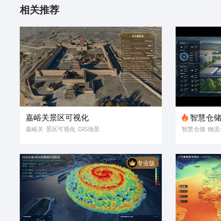
相关推荐
嘉峪关景区可视化
智慧仓
嘉峪关
景区可视化
GIS场景
智慧仓储
物流
名胜古迹
3D模型
数字孪生
智慧仓库
物流
数据可视化
仓储可视化
物
专业版
智慧仓储可视
可视化3D场景
数字孪生
可视