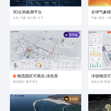
3D台风检测平台
全球气象
台风
气象
热力图
天气
气象
模拟
二
气象预警
天气监测
气象数据
3D可视化
三维渲染
3D地图
尊享版
三维地图
物流园区可视化-浅色系
冷链物流可
物流园区
数字孪生
浅色大屏
数据
物流管理
路线导航
冷链物流
冷链
浅色大屏
3D可视化
3D可视化
数
专业版
数据可视化
智慧园区