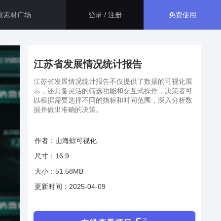
免费使用
登录 / 注册
智慧医院解决方案
生态应用
江苏省发展情况统计报告
大屏运用了指标卡、折线图、百
分比图等组件，展示了智慧医院
江苏省发展情况统计报告不仅提供了数据的可视化展
资源管理和安防的相关信息，最
示，还具备灵活的筛选功能和交互式操作，决策者可
GISBox
终得出此智慧医院综合管理平
以根据需要选择不同的指标和时间范围，深入分析数
一站式三维 GIS 处理工具
据并做出准确的决策。
台。
智慧医保解决方案
斑斑低代码
本系统主要面向医保管理部门，
作者：山海鲸可视化
通过数字孪生技术， 将二维数据
完全免费的低代码平台
尺寸：16:9
与三维GIS空间数据相结合，不
仅可以全面接入现有医保的各项
大小：51.58MB
管理数据。
瓦石物联
更新时间：2025-04-09
智慧校园解决方案
nder3.3及以上版本）
一站式物联网设备数据采集转发平台
通过数字孪生技术，本系统巧妙
地整合了校园内各个系统的数据
轻装3D