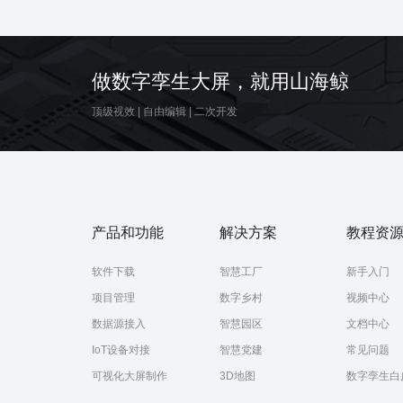
智能水利设施控制
三维地图
三维地图
3D
做数字孪生大屏，就用山海鲸
顶级视效
|
自由编辑
|
二次开发
产品和功能
解决方案
教程资
软件下载
智慧工厂
新手入门
项目管理
数字乡村
视频中心
数据源接入
智慧园区
文档中心
IoT设备对接
智慧党建
常见问题
可视化大屏制作
3D地图
数字孪生白