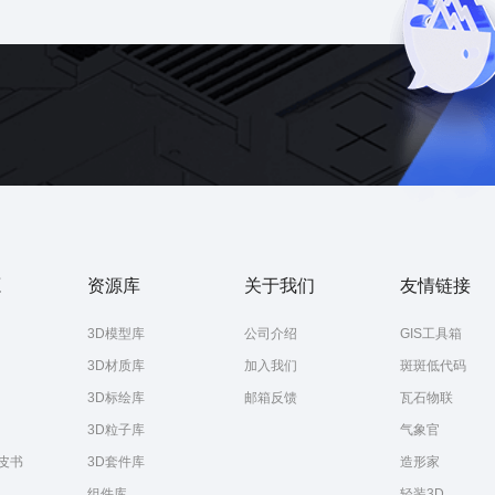
智慧城市
源
资源库
关于我们
友情链接
3D模型库
公司介绍
GIS工具箱
3D材质库
加入我们
斑斑低代码
3D标绘库
邮箱反馈
瓦石物联
3D粒子库
气象官
皮书
3D套件库
造形家
组件库
轻装3D