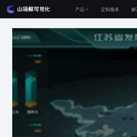
产品
定制服务
解
解决方案
产品介绍
山海鲸围绕数据可视化打造了整套产品矩阵，实
建筑与城市
现从3D数字孪生到数据报表，从产品到服务的一
水利水务
站式用户体验。
工业与农业
查看价格
智慧党建
车辆与交通
公有云（在线使用）
设备运维
无需安装，随时随地打开即可使用
Cesium&GIS方案
私有云（软件下载）
数据模型均在本地，安全可控