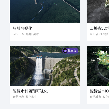
船舶可视化
四川省3D
GIS
三维
船舶
实时
四川省
3D地
数字孪生
数据可视化
智慧港口
数字航运
尊享版
智慧水利四预可视化
智慧城市I
智慧水利
数字孪生
智慧城市
数字
数据可视化
3D可视化
水库
数据可视化
3
3D模型
大坝
风险评估
城市IOC
3D