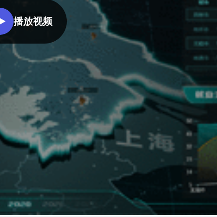
园区产业、资产、基础设施、能
更加精细化的社区管理，从而能
效、安防等领域的关键指标进行
复用已有组件，降低项目成本
零代码轻松完成数据
够全面提升社区管理水平。
播放视频
综合监测分析，打造智慧园区管
理一张图，实现更加高效科学的
智慧办公园区
园区管理，全面提升园区管理水
此大屏运用了3d室外、折线图、
平。
数据表格等组件展示了智慧办公
园区管理的实时情况。人员类别
统计及车辆实时占用率进行分
析。并且通过平均耗电时段及项
目信息分析分析。最终得出此智
慧办公园区可视化。