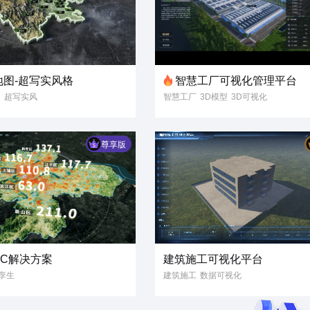
地图-超写实风格
智慧工厂可视化管理平台
图
超写实风
智慧工厂
3D模型
3D可视化
数据可视化
数字孪生
智慧工业
3D工业设备
尊享版
OC解决方案
建筑施工可视化平台
孪生
建筑施工
数据可视化
D可视化
数字孪生
建筑工地
3D模型
模型
市
区
交通
数字孪生
数据可视化