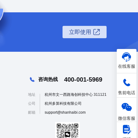
可视化大屏
中国式报表
立即使用
在线客服
400-001-5969
咨询热线
售前电话
地址
杭州市文一西路海创科技中心 311121
公司
杭州多算科技有限公司
邮箱
support@shanhaibi.com
微信客服