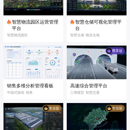
智慧物流园区运营管理
智慧仓储可视化管理平
平台
台
智慧物流园区
智慧仓储
物流仓储
仓储可视化
智慧仓库
物流仓库
园区运营看板
仓储可视化
尊享版
仓储数据报表
物流可视化
库区监控管理
智慧仓储可视化管
物流数字化
理平台
数字孪生
智慧物流
可视化3D场景
智慧园区
智慧仓储
3D可视化
销售多维分析管理看板
高速综合管理平台
3D模型
三维建模
数字孪生
中国式报表
销售
三维模型
智慧交通
3D可视化
可视化大屏
报表
管理
客户
智慧水高速
信息
数字孪生
专业版
专业版
数据可视化
3D可视化
智慧服务区