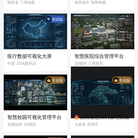
陕西省
三维地图
智慧城市
智慧电梯
电力
数字孪生
3D模型
模型
数据可视化
三维模型
信息
基础版
智慧城市
3D模型
深色
蓝色
数据可视化
智慧社区
智慧园区
数据
数字孪生
3D
可视化
大屏
3D可视化
医疗数据可视化大屏
智慧医院综合管理平台
中国
2D地图药品
3D模型
三维模型
地图可视化
医院
智慧医疗
省份地图
中国地图
实时监测
用电量
专业版
专业版
智慧医疗
医院
人员情况
安防事件
信息
数据
信息
数据
智慧
数据可视化
2D
数字孪生
3D
可视化
大屏
可视化
大屏
中国式报表
3D可视化
智慧校园可视化管理平台
云南智慧水利管理系统
数据可视化
智慧校园
3D模型
云南省
昆明市
智慧医院
医疗
3D可视化
智慧水利
3D地图