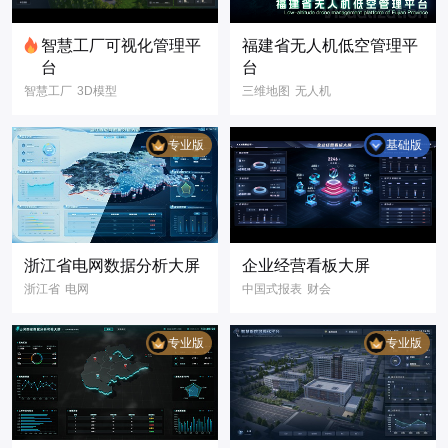
3D模型
智慧隧道
智慧桥梁
三维地图
智慧工厂可视化管理平
福建省无人机低空管理平
台
台
智慧工厂
3D模型
三维地图
无人机
3D可视化
二维地图
福建省
数据可视化
大屏
数字孪生
专业版
基础版
数字孪生
智慧工业
智慧城市
省
市
县
3D工业设备
中国地图
GIS
GIS系统
浙江省电网数据分析大屏
企业经营看板大屏
浙江省
电网
中国式报表
财会
数据分析.电力
企业
公司
经营
3D地图
管理
数据可视化
专业版
专业版