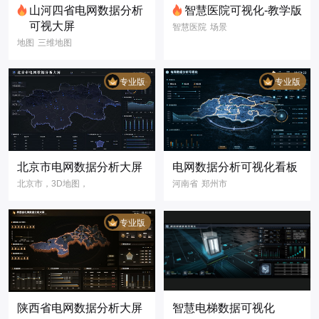
山河四省电网数据分析
智慧医院可视化-教学版
可视大屏
智慧医院
场景
地图
三维地图
展示
3D模型
电力
蓝色
可视化
医院
科技风，青色，电
数据可视化
专业版
专业版
力可视化
北京市电网数据分析大屏
电网数据分析可视化看板
北京市，3D地图，
河南省
郑州市
电网，大屏，三维
三维地图
3D地图
地图，灰色。蓝色
3D可视化
专业版
智慧电力
电网数据可视化
电网数据分析可视
化
郑州市三维地图
陕西省电网数据分析大屏
智慧电梯数据可视化