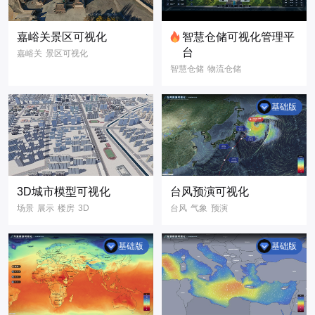
嘉峪关景区可视化
智慧仓储可视化管理平
台
嘉峪关
景区可视化
智慧仓储
物流仓储
GIS场景
名胜古迹
智慧仓库
物流仓库
3D模型
数字孪生
仓储可视化
数据可视化
基础版
物流可视化
智慧仓储可视化管
理平台
可视化3D场景
3D可视化
3D城市模型可视化
台风预演可视化
数字孪生
场景
展示
楼房
3D
台风
气象
预演
可视化大屏
3D模型
可视化
二维
智慧城市
城市管理
基础版
基础版
数字孪生
数据可视化
大屏
信息
GIS