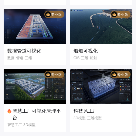
数据可视化
3D可视化
冷链物流
冷链园区
数字孪生
专业版
专业版
3D可视化
可视化大屏
数据大屏
智慧矿区
煤矿矿场
煤矿作业
煤场作业
施工现场
数据管道可视化
船舶可视化
数据
管道
三维
GIS
三维
船舶
双场景
昼夜切换
实时
数字孪生
科技风
写实风
数据可视化
专业版
专业版
智慧港口
数字航运
智慧工厂可视化管理平
科技风工厂
台
3D模型
三维模型
智慧工厂
3D模型
工业设备
科技感
3D可视化
智慧工厂
智慧工业