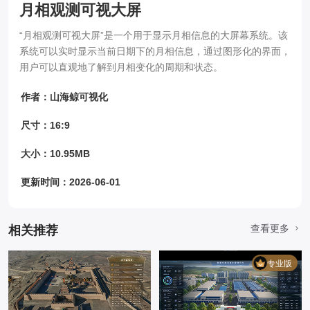
月相观测可视大屏
“月相观测可视大屏”是一个用于显示月相信息的大屏幕系统。该
系统可以实时显示当前日期下的月相信息，通过图形化的界面，
用户可以直观地了解到月相变化的周期和状态。
作者：山海鲸可视化
尺寸：16:9
大小：10.95MB
更新时间：2026-06-01
查看更多
相关推荐
专业版