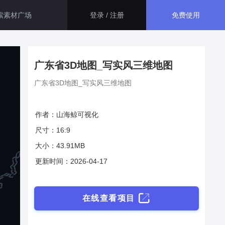
免费使用
登录 / 注册
智慧医院解决方案
生态应用
广东省3D地图_写实风三维地图
大屏运用了指标卡、折线图、百
分比图等组件，展示了智慧医院
广东省3D地图_写实风三维地图
资源管理和安防的相关信息，最
GISBox
终得出此智慧医院综合管理平
一站式三维 GIS 处理工具
台。
作者：山海鲸可视化
智慧医保解决方案
尺寸：16:9
斑斑低代码
本系统主要面向医保管理部门，
大小：43.91MB
通过数字孪生技术， 将二维数据
完全免费的低代码平台
与三维GIS空间数据相结合，不
更新时间：2026-04-17
仅可以全面接入现有医保的各项
管理数据。
瓦石物联
智慧校园解决方案
nder3.3及以上版本）
一站式物联网设备数据采集转发平台
在线查看项目
通过数字孪生技术，本系统巧妙
地整合了校园内各个系统的数据
轻装3D