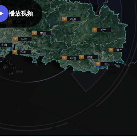
园区产业、资产、基础设施、能
更加精细化的社区管理，从而能
效、安防等领域的关键指标进行
复用已有组件，降低项目成本
零代码轻松完成数据
够全面提升社区管理水平。
播放视频
综合监测分析，打造智慧园区管
理一张图，实现更加高效科学的
智慧办公园区
园区管理，全面提升园区管理水
此大屏运用了3d室外、折线图、
平。
数据表格等组件展示了智慧办公
园区管理的实时情况。人员类别
统计及车辆实时占用率进行分
析。并且通过平均耗电时段及项
目信息分析分析。最终得出此智
慧办公园区可视化。