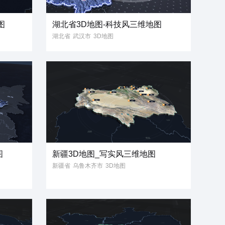
图
湖北省3D地图-科技风三维地图
湖北省
武汉市
3D地图
3D模型
科技风
三维地图
立体地图
3维地图
省份地图
图
新疆3D地图_写实风三维地图
新疆省
乌鲁木齐市
3D地图
3D模型
写实风
省份地图