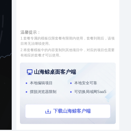
源，将校园运维数据、IOT设备
数据与三维校园空间数据相融
接入和数据处理
模型轻量化处理工具
合，不仅实现了对校园周围环境
和内部设施的统一管理，还让校
智慧街区
园管理更加直观、精细，为学校
本系统通过数字孪生技术，整合
带来更先进、高效的管理方式。
温馨提示：
社区各个系统的数据源，将社区
1.套餐专属的模板仅限套餐有限期内使用，套餐到期后，该项
运维数据、IoT设备数据与三维
目将无法继续使用。
城市空间数据相结合，对社区周
2.将套餐模板中的内容复制到其他项目中，对应的项目也需要
围环境以及内部物业管理和社区
有相应的套餐才可以使用。
党建等进行了统一管理，从而提
升了数据维度，实现了更加直
观、更加精细化的社区管理，从
山海鲸桌面客户端
而能够全面提升社区管理水平。
本地编辑项目
本地安全可靠
摆脱浏览器限制
可切换局域网SaaS
下载山海鲸客户端