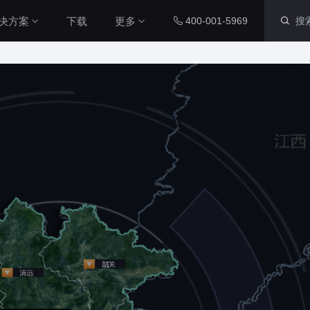
决方案
下载
更多
400-001-5969
智慧社区解决方案
内置组件
配套工具
本系统通过数字孪生技术，整合
社区各个系统的数据源，将社区
运维数据、IoT设备数据与三维
图表组件
山海鲸查看器
城市空间数据相结合，对社区周
200+ 主流图表全支持
全免费离线部署环境
围环境以及内部物业管理和社区
党建等进行了统一管理，从而提
智慧工厂解决方案
升了数据维度，实现了更加直
三维孪生
大屏演示APP
本系统通过数字孪生技术，整合
观、更加精细化的社区管理，从
工厂各个系统的数据源，将工厂
而能够全面提升社区管理水平本
内置3D渲染引擎
大小屏互动移动端
内部数据、IOT设备数据与工厂
系统通过数字孪生技术，整合社
三维空间数据相结合，对厂区、
区各个系统的数据源，将社区运
厂房、生产线进行统一管理，提
二维孪生
Blender插件
维数据、IoT设备数据与三维城
升数据维度，实现更加直观、更
市空间数据相结合，对社区周围
科技风园区解决方案
内置地图展示组件
v0.2.0（适用于ble
加精细化的工厂管理，全面提升
环境以及内部物业管理和社区党
高度融合园区多种数据资源，运
工厂管理水平。
建等进行了统一管理，从而提升
用3D技术制作园区三维模型，对
资产库
数据管家
了数据维度，实现了更加直观、