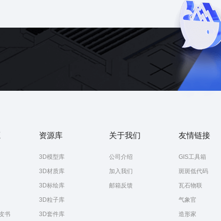
地图
孪生
3D
源
资源库
关于我们
友情链接
3D模型库
公司介绍
GIS工具箱
3D材质库
加入我们
斑斑低代码
3D标绘库
邮箱反馈
瓦石物联
3D粒子库
气象官
皮书
3D套件库
造形家