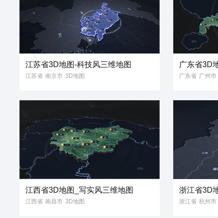
江苏省3D地图-科技风三维地图
广东省3D
江苏省
南京市
3D地图
广东省
广州市
3D模型
科技风
地图模型
3D模型
写实
3维地图
三维地图
省份地图
江西省3D地图_写实风三维地图
浙江省3D
江西省
南昌市
3D地图
浙江省
杭州市
3D模型
写实风
省份地图
3D模型
科技