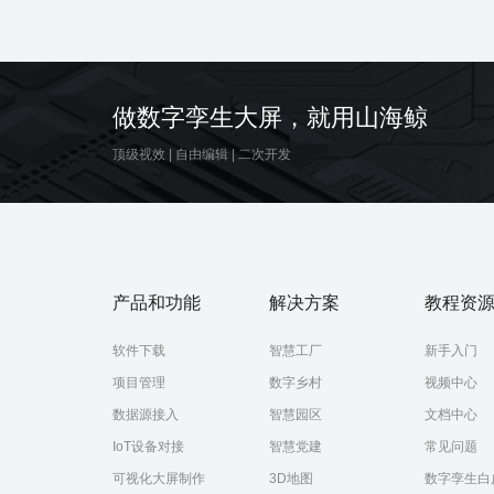
地图模型
立体
省份地图
数字
可视化
大屏
做数字孪生大屏，就用山海鲸
顶级视效
|
自由编辑
|
二次开发
产品和功能
解决方案
教程资
软件下载
智慧工厂
新手入门
项目管理
数字乡村
视频中心
数据源接入
智慧园区
文档中心
IoT设备对接
智慧党建
常见问题
可视化大屏制作
3D地图
数字孪生白