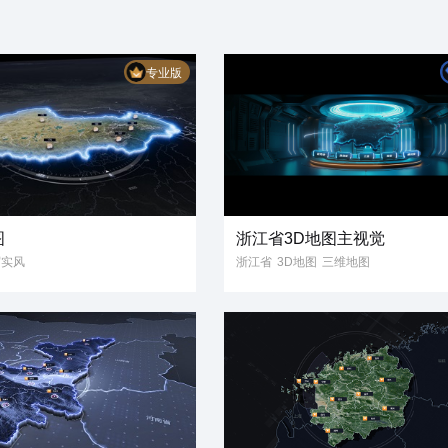
专业版
图
浙江省3D地图主视觉
写实风
浙江省
3D地图
三维地图
3D可视化
大屏主视觉
模板
元素
主视觉
数据可视化
可视化大屏