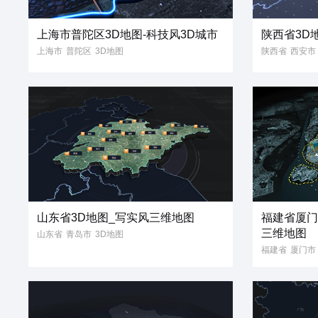
上海市普陀区3D地图-科技风3D城市
陕西省3D
上海市
普陀区
3D地图
陕西省
西安市
3D模型
3D城市
科技风
3D模型
科技
三维地图
3维地图
省份地图
立体地图
3维
山东省3D地图_写实风三维地图
福建省厦门
三维地图
山东省
青岛市
3D地图
福建省
厦门市
3D模型
写实风
省份地图
3D地图
3D模
写实风
省份地