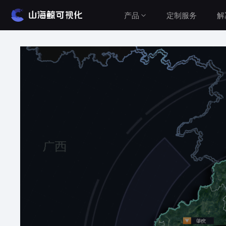
产品
定制服务
解
解决方案
产品介绍
山海鲸围绕数据可视化打造了整套产品矩阵，实
建筑与城市
现从3D数字孪生到数据报表，从产品到服务的一
水利水务
站式用户体验。
工业与农业
查看价格
智慧党建
车辆与交通
公有云（在线使用）
设备运维
无需安装，随时随地打开即可使用
Cesium&GIS方案
私有云（软件下载）
数据模型均在本地，安全可控