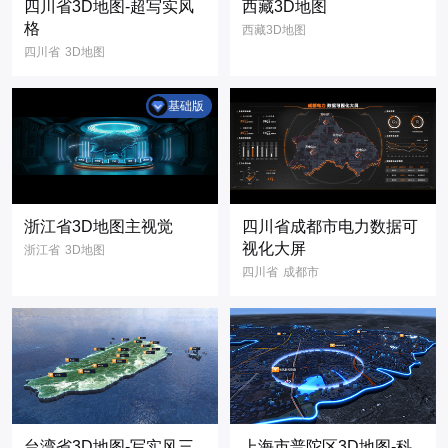
四川省3D地图-超写实风
西藏3D地图
格
西藏3D地图
四川省
3D地图
写实风
省份地图
超写实风
基础版
浙江省3D地图主视觉
四川省成都市电力数据可
视化大屏
浙江省
3D地图
四川省
成都市
三维地图
中国式报表
3D可视化
智慧电力
3D地图
大屏主视觉
模板
3D模型
发电站
元素
主视觉
管理
风险预警
数据可视化
能源
三维地图
可视化大屏
3维地图
地图可视化
台湾省3D地图-写实风三
上海市普陀区3D地图-科