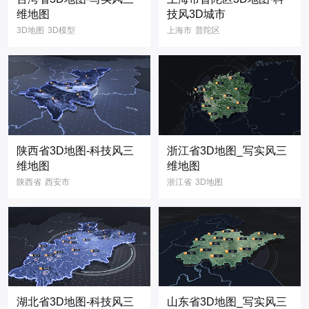
省份地图
工业
维地图
技风3D城市
电力
能耗
信息
3D地图
3D模型
上海市
普陀区
数据
智慧
台湾省
写实风
3D地图
3D模型
数字孪生
3D
三维地图
立体地图
3D城市
科技风
可视化
大屏
GIS地图
3维地图
三维地图
3维地图
3D可视化
省份地图
陕西省3D地图-科技风三
浙江省3D地图_写实风三
维地图
维地图
陕西省
西安市
浙江省
3D地图
3D地图
3D模型
3D模型
写实风
科技风
三维地图
省份地图
立体地图
3维地图
省份地图
湖北省3D地图-科技风三
山东省3D地图_写实风三