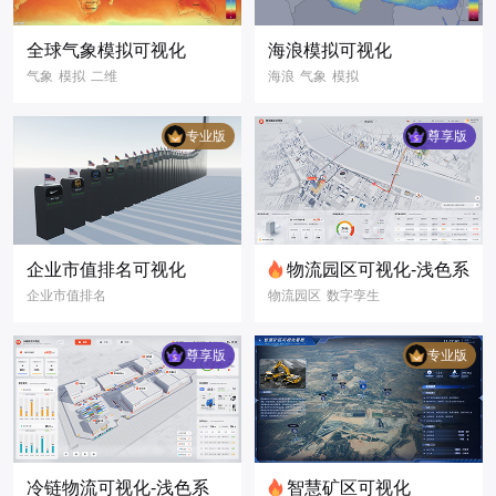
全球气象模拟可视化
海浪模拟可视化
气象
模拟
二维
海浪
气象
模拟
可视化大屏
二维
数字孪生
气象数据
数据可视化
专业版
尊享版
企业市值排名可视化
物流园区可视化-浅色系
企业市值排名
物流园区
数字孪生
排名榜
企业
公司
物流管理
路线导航
市值
数字孪生
3D
浅色大屏
尊享版
专业版
三维模型
3D模型
3D可视化
3D可视化
数据可视化
智慧园区
冷链物流可视化-浅色系
智慧矿区可视化