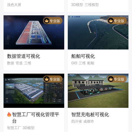
浅色大屏
3D模型
三维模型
数据可视化
3D可视化
冷链物流
冷链园区
数字孪生
专业版
专业版
3D可视化
可视化大屏
数据大屏
智慧矿区
煤矿矿场
煤矿作业
煤场作业
施工现场
数据管道可视化
船舶可视化
数据
管道
三维
GIS
三维
船舶
双场景
昼夜切换
实时
数字孪生
科技风
写实风
数据可视化
专业版
专业版
智慧港口
数字航运
智慧工厂可视化管理平
智慧充电桩可视化
台
四川省
成都市
智慧工厂
3D模型
3D地图
三维地图