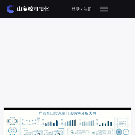
登录 / 注册