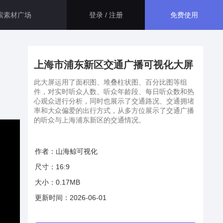
免费使用
登录 / 注册
智慧医院解决方案
生态应用
上海市浦东新区交通广播可视化大屏
大屏运用了指标卡、折线图、百
分比图等组件，展示了智慧医院
此大屏运用了面积图、堆叠柱状图、百分比图等组
资源管理和安防的相关信息，最
件，对实时听众人数、听众年龄段、每日听众数和热
GISBox
终得出此智慧医院综合管理平
心观众进行分析，同时也展示了交通路况、交通拥堵
一站式三维 GIS 处理工具
率和大众偏爱的出行方式，从多方位展示了交通广播
台。
的听众与上海浦东新区的交通情况。
智慧医保解决方案
斑斑低代码
本系统主要面向医保管理部门，
通过数字孪生技术， 将二维数据
作者：山海鲸可视化
完全免费的低代码平台
与三维GIS空间数据相结合，不
尺寸：16:9
仅可以全面接入现有医保的各项
管理数据。
瓦石物联
大小：0.17MB
智慧校园解决方案
nder3.3及以上版本）
一站式物联网设备数据采集转发平台
更新时间：2026-06-01
通过数字孪生技术，本系统巧妙
地整合了校园内各个系统的数据
轻装3D