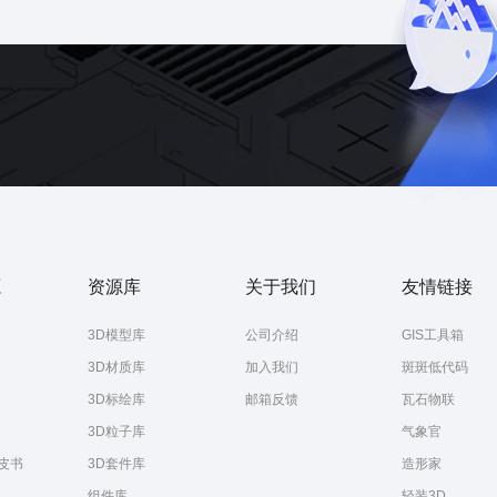
化
数字孪生
三维场景可视化
数字孪生
慧城市
地铁
数据可视化
智慧城市
源
资源库
关于我们
友情链接
3D模型库
公司介绍
GIS工具箱
3D材质库
加入我们
斑斑低代码
3D标绘库
邮箱反馈
瓦石物联
3D粒子库
气象官
皮书
3D套件库
造形家
组件库
轻装3D