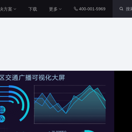
决方案
下载
更多
400-001-5969
智慧社区解决方案
内置组件
配套工具
本系统通过数字孪生技术，整合
社区各个系统的数据源，将社区
运维数据、IoT设备数据与三维
图表组件
山海鲸查看器
城市空间数据相结合，对社区周
200+ 主流图表全支持
全免费离线部署环境
围环境以及内部物业管理和社区
党建等进行了统一管理，从而提
智慧工厂解决方案
升了数据维度，实现了更加直
三维孪生
大屏演示APP
本系统通过数字孪生技术，整合
观、更加精细化的社区管理，从
工厂各个系统的数据源，将工厂
而能够全面提升社区管理水平本
内置3D渲染引擎
大小屏互动移动端
内部数据、IOT设备数据与工厂
系统通过数字孪生技术，整合社
三维空间数据相结合，对厂区、
区各个系统的数据源，将社区运
厂房、生产线进行统一管理，提
二维孪生
Blender插件
维数据、IoT设备数据与三维城
升数据维度，实现更加直观、更
市空间数据相结合，对社区周围
科技风园区解决方案
内置地图展示组件
v0.2.0（适用于ble
加精细化的工厂管理，全面提升
环境以及内部物业管理和社区党
高度融合园区多种数据资源，运
工厂管理水平。
建等进行了统一管理，从而提升
用3D技术制作园区三维模型，对
资产库
数据管家
了数据维度，实现了更加直观、