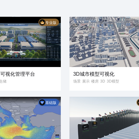
专业版
储可视化管理平台
3D城市模型可视化
仓储
场景
展示
楼房
3D
3D模型
仓库
可视化
智慧城市
城市管理
流可视化
数字孪生
数据可视化
大屏
基础版
化管理平台
信息
GIS
3D可视化
化大屏