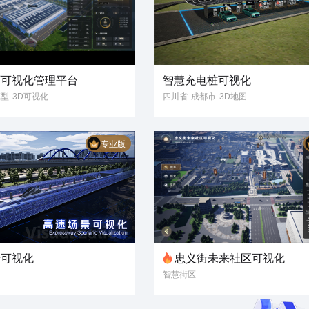
厂可视化管理平台
智慧充电桩可视化
模型
3D可视化
四川省
成都市
3D地图
字孪生
三维地图
3D可视化
工业设备
智慧能源
数据可视化
专业版
充电桩
场景
电网
可视化
3D模型
3D场景
景可视化
忠义街未来社区可视化
智慧街区
管理平台
智慧景区可视管理平台
来街区可视化
景区可视化
未来街区可视化