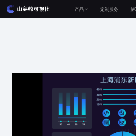
产品
定制服务
解
解决方案
产品介绍
山海鲸围绕数据可视化打造了整套产品矩阵，实
建筑与城市
现从3D数字孪生到数据报表，从产品到服务的一
水利水务
站式用户体验。
工业与农业
查看价格
智慧党建
车辆与交通
公有云（在线使用）
设备运维
无需安装，随时随地打开即可使用
Cesium&GIS方案
私有云（软件下载）
数据模型均在本地，安全可控