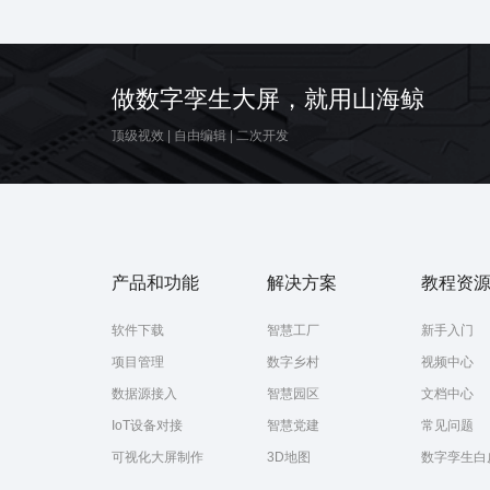
智慧城市
三维场景可视
数据可视化
智
管道
做数字孪生大屏，就用山海鲸
顶级视效
|
自由编辑
|
二次开发
产品和功能
解决方案
教程资
软件下载
智慧工厂
新手入门
项目管理
数字乡村
视频中心
数据源接入
智慧园区
文档中心
IoT设备对接
智慧党建
常见问题
可视化大屏制作
3D地图
数字孪生白