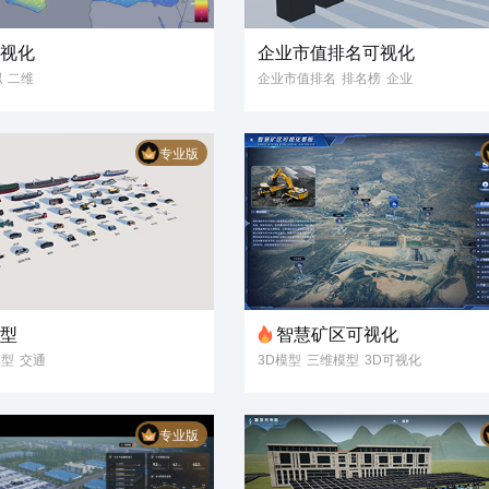
可视化
企业市值排名可视化
拟
二维
企业市值排名
排名榜
企业
可视化
公司
市值
数字孪生
3D
三维模型
3D模型
3D可视化
专业版
模型
智慧矿区可视化
模型
交通
3D模型
三维模型
3D可视化
数字孪生
可视化大屏
智慧矿区
煤矿矿场
专业版
煤矿作业
煤场作业
施工现场