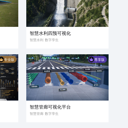
智慧水利四预可视化
智慧水利
数字孪生
数据可视化
3D可视化
水库
3D模型
大坝
风险评估
专业版
尊享版
智能水利设施控制
三维地图
智慧管廊可视化平台
智慧管廊
数字孪生
数据可视化
3D可视化
城市管网
3D模型
三维地图