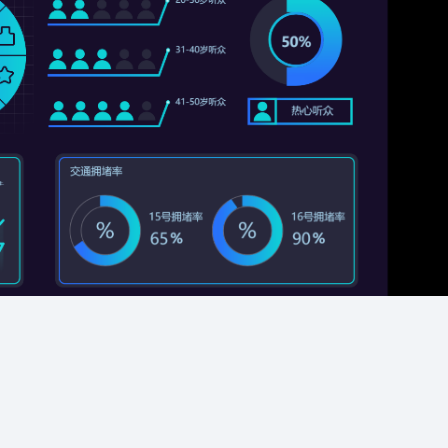
园区产业、资产、基础设施、能
更加精细化的社区管理，从而能
效、安防等领域的关键指标进行
复用已有组件，降低项目成本
零代码轻松完成数据
够全面提升社区管理水平。
综合监测分析，打造智慧园区管
理一张图，实现更加高效科学的
智慧办公园区
园区管理，全面提升园区管理水
此大屏运用了3d室外、折线图、
平。
数据表格等组件展示了智慧办公
园区管理的实时情况。人员类别
统计及车辆实时占用率进行分
析。并且通过平均耗电时段及项
目信息分析分析。最终得出此智
慧办公园区可视化。