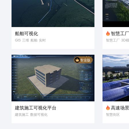
船舶可视化
智慧工
GIS
三维
船舶
实时
智慧工厂
3D
数字孪生
数据可视化
数据可视化
数
智慧港口
数字航运
智慧工业
3D
专业版
建筑施工可视化平台
高速场
建筑施工
数据可视化
智慧街区
数字孪生
建筑工地
3D模型
智慧景区可视
数字孪生
数据可视化
景区可视化
未