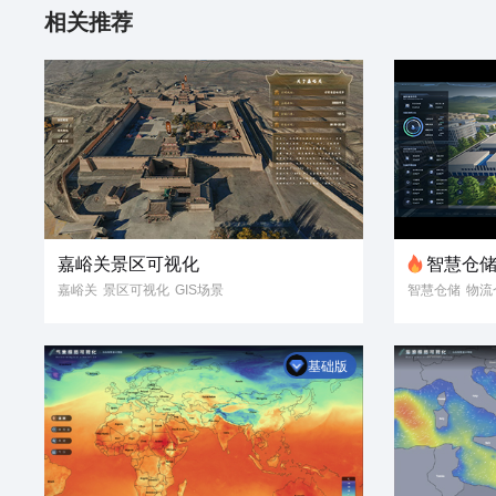
相关推荐
嘉峪关景区可视化
智慧仓
嘉峪关
景区可视化
GIS场景
智慧仓储
物流
名胜古迹
3D模型
数字孪生
智慧仓库
物流
数据可视化
仓储可视化
物
基础版
智慧仓储可视
可视化3D场景
数字孪生
可视