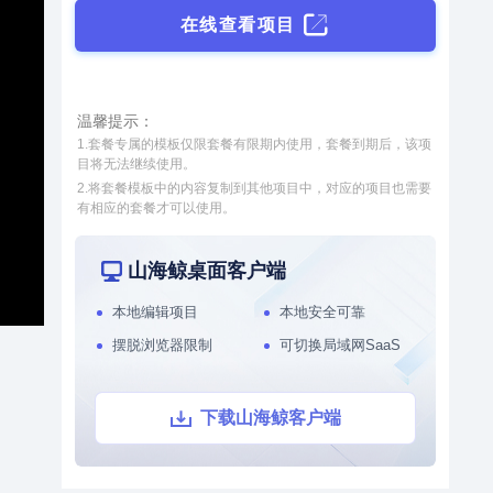
源，将校园运维数据、IOT设备
数据与三维校园空间数据相融
在线查看项目
接入和数据处理
模型轻量化处理工具
合，不仅实现了对校园周围环境
和内部设施的统一管理，还让校
智慧街区
园管理更加直观、精细，为学校
本系统通过数字孪生技术，整合
带来更先进、高效的管理方式。
温馨提示：
社区各个系统的数据源，将社区
1.套餐专属的模板仅限套餐有限期内使用，套餐到期后，该项
运维数据、IoT设备数据与三维
目将无法继续使用。
城市空间数据相结合，对社区周
2.将套餐模板中的内容复制到其他项目中，对应的项目也需要
围环境以及内部物业管理和社区
有相应的套餐才可以使用。
党建等进行了统一管理，从而提
升了数据维度，实现了更加直
观、更加精细化的社区管理，从
山海鲸桌面客户端
而能够全面提升社区管理水平。
本地编辑项目
本地安全可靠
摆脱浏览器限制
可切换局域网SaaS
下载山海鲸客户端