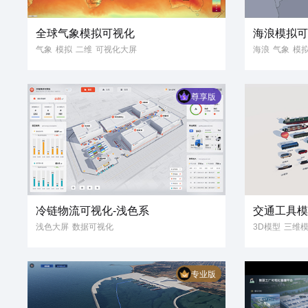
全球气象模拟可视化
海浪模拟
气象
模拟
二维
可视化大屏
海浪
气象
模
气象数据
数字孪生
数据
尊享版
冷链物流可视化-浅色系
交通工具
浅色大屏
数据可视化
3D模型
三维
冷链物流
冷链园区
3D可视化
数据大屏
专业版