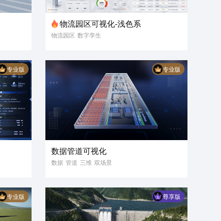
物流园区可视化-浅色系
物流园区
数字孪生
物流管理
路线导航
浅色大屏
3D可视化
专业版
专业版
数据可视化
智慧园区
数据管道可视化
数据
管道
三维
双场景
昼夜切换
科技风
写实风
专业版
尊享版