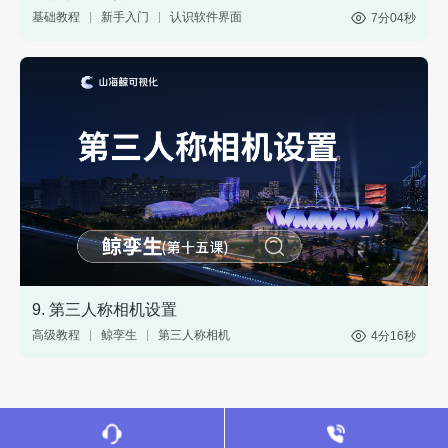
基础教程
新手入门
认识软件界面
7分04秒
网页
分享
web
9. 第三人称相机设置
高级教程
鲸孪生
第三人称相机
4分16秒
视角切换
3D模型
三维渲染