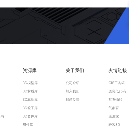
资源库
关于我们
友情链接
3D模型库
公司介绍
GIS工具箱
3D材质库
加入我们
斑斑低代码
3D标绘库
邮箱反馈
瓦石物联
3D粒子库
气象官
皮书
3D套件库
造形家
组件库
轻装3D