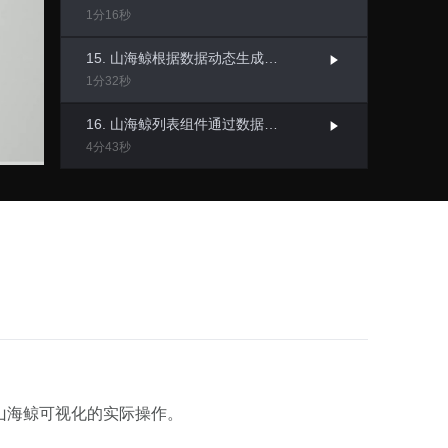
源，将校园运维数据、IOT设备
1分16秒
数据与三维校园空间数据相融
接入和数据处理
模型轻量化处理工具
合，不仅实现了对校园周围环境
15. 山海鲸根据数据动态生成鲸孪生管道标绘
和内部设施的统一管理，还让校
智慧街区
1分32秒
园管理更加直观、精细，为学校
本系统通过数字孪生技术，整合
带来更先进、高效的管理方式。
社区各个系统的数据源，将社区
16. 山海鲸列表组件通过数据生成多个相同样式的组件
运维数据、IoT设备数据与三维
4分43秒
城市空间数据相结合，对社区周
围环境以及内部物业管理和社区
17. 使用山海鲸下拉菜单组件实现树状图效果，并联动其他组件数据
党建等进行了统一管理，从而提
3分47秒
升了数据维度，实现了更加直
观、更加精细化的社区管理，从
而能够全面提升社区管理水平。
家演示山海鲸可视化的实际操作。