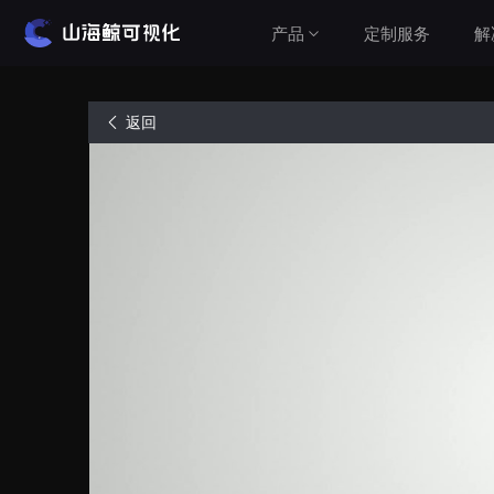
产品
定制服务
解
解决方案
返回
产品介绍
山海鲸围绕数据可视化打造了整套产品矩阵，实
建筑与城市
现从3D数字孪生到数据报表，从产品到服务的一
水利水务
站式用户体验。
工业与农业
查看价格
智慧党建
车辆与交通
公有云（在线使用）
设备运维
无需安装，随时随地打开即可使用
Cesium&GIS方案
私有云（软件下载）
数据模型均在本地，安全可控