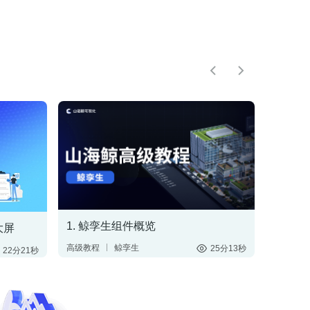
1. 鲸孪生组件概览
大屏
高级教程
鲸孪生
25分13秒
22分21秒
搭建三维场景
制作3D大屏
3维模型