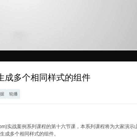
园区产业、资产、基础设施、能
更加精细化的社区管理，从而能
效、安防等领域的关键指标进行
复用已有组件，降低项目成本
零代码轻松完成数据
够全面提升社区管理水平。
综合监测分析，打造智慧园区管
理一张图，实现更加高效科学的
智慧办公园区
园区管理，全面提升园区管理水
此大屏运用了3d室外、折线图、
平。
数据表格等组件展示了智慧办公
园区管理的实时情况。人员类别
统计及车辆实时占用率进行分
析。并且通过平均耗电时段及项
高清
1x
目信息分析分析。最终得出此智
慧办公园区可视化。
据生成多个相同样式的组件
据
轮播
nhaibi.com)实战案例系列课程的第十六节课，本系列课程将为大
生成多个相同样式的组件。