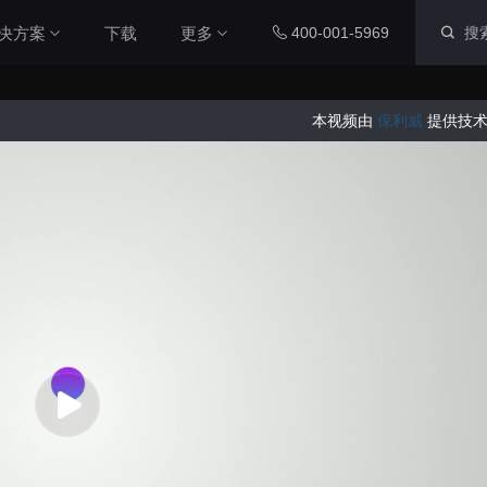
决方案
下载
更多
400-001-5969
本视频由
保利威
提供技术
智慧社区解决方案
内置组件
配套工具
本系统通过数字孪生技术，整合
社区各个系统的数据源，将社区
运维数据、IoT设备数据与三维
图表组件
山海鲸查看器
城市空间数据相结合，对社区周
200+ 主流图表全支持
全免费离线部署环境
围环境以及内部物业管理和社区
党建等进行了统一管理，从而提
智慧工厂解决方案
升了数据维度，实现了更加直
三维孪生
大屏演示APP
本系统通过数字孪生技术，整合
观、更加精细化的社区管理，从
工厂各个系统的数据源，将工厂
而能够全面提升社区管理水平本
内置3D渲染引擎
大小屏互动移动端
内部数据、IOT设备数据与工厂
系统通过数字孪生技术，整合社
三维空间数据相结合，对厂区、
区各个系统的数据源，将社区运
厂房、生产线进行统一管理，提
二维孪生
Blender插件
维数据、IoT设备数据与三维城
升数据维度，实现更加直观、更
市空间数据相结合，对社区周围
科技风园区解决方案
内置地图展示组件
v0.2.0（适用于ble
加精细化的工厂管理，全面提升
环境以及内部物业管理和社区党
高度融合园区多种数据资源，运
工厂管理水平。
建等进行了统一管理，从而提升
用3D技术制作园区三维模型，对
资产库
数据管家
了数据维度，实现了更加直观、