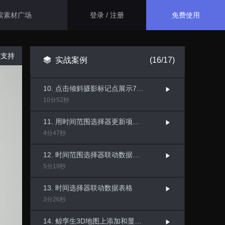
3分56秒
免费使用
登录 / 注册
8. 接入RTSP视频监控协议
1分38秒
9. 点击不同标记点弹出对应的监控弹窗
支持
智慧医院解决方案
生态应用
实战案例
(16/17)
2分22秒
大屏运用了指标卡、折线图、百
分比图等组件，展示了智慧医院
10. 点击倾斜摄影标记点展示720三维漫游全景图
资源管理和安防的相关信息，最
GISBox
10分52秒
终得出此智慧医院综合管理平
一站式三维 GIS 处理工具
台。
11. 用时间范围选择器更新项目参数实现数据库数据的动态获取
智慧医保解决方案
4分47秒
斑斑低代码
本系统主要面向医保管理部门，
通过数字孪生技术， 将二维数据
完全免费的低代码平台
12. 时间范围选择器联动数据表格
与三维GIS空间数据相结合，不
5分19秒
仅可以全面接入现有医保的各项
管理数据。
瓦石物联
13. 时间选择器联动数据表格
智慧校园解决方案
nder3.3及以上版本）
一站式物联网设备数据采集转发平台
3分26秒
通过数字孪生技术，本系统巧妙
地整合了校园内各个系统的数据
14. 鲸孪生3D地图上添加和显示标记点
轻装3D