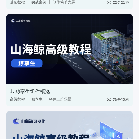
基础教程
实战案例
制作简单大屏
22分21秒
中国地图
数据
1. 鲸孪生组件概览
高级教程
鲸孪生
搭建三维场景
25分13秒
制作3D大屏
3维模型