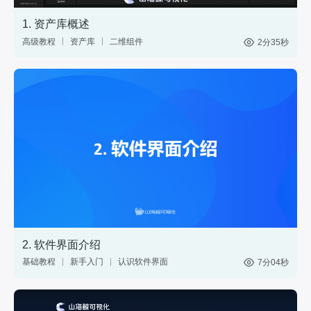
1. 资产库概述
高级教程
资产库
二维组件
2分35秒
三维模型
GIS
材质
标绘
图表
控件
2. 软件界面介绍
基础教程
新手入门
认识软件界面
7分04秒
网页
分享
web