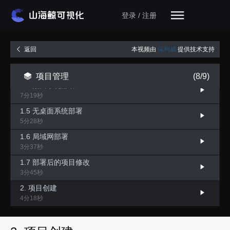
1.1 项目部署流程
登录 / 注册
3分01秒
1.2 项目文件部署
8分18秒
本视频由
保利威
提供技术支持
返回
1.3 部署文件部署
12分57秒
项目管理
(8/9)
1.4 桌面系统部署
7分19秒
1.5 无桌面系统部署
5分28秒
1.6 局域网部署
3分37秒
1.7 部署后的项目修改
3分45秒
2. 项目创建
4分18秒
3. 项目的基本操作
3分16秒