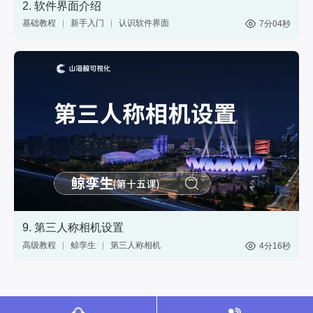
2. 软件界面介绍
基础教程
新手入门
认识软件界面
7分04秒
网页
分享
web
9. 第三人称相机设置
高级教程
鲸孪生
第三人称相机
4分16秒
视角切换
3D模型
三维渲染