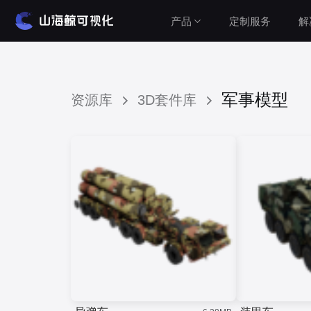
产品
定制服务
解
解决方案
产品介绍
军事模型
资源库
3D套件库
山海鲸围绕数据可视化打造了整套产品矩阵，实
建筑与城市
现从3D数字孪生到数据报表，从产品到服务的一
水利水务
站式用户体验。
工业与农业
查看价格
智慧党建
车辆与交通
公有云（在线使用）
设备运维
无需安装，随时随地打开即可使用
Cesium&GIS方案
私有云（软件下载）
数据模型均在本地，安全可控