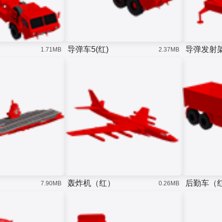
导弹车5(红)
导弹发射架
1.71MB
2.37MB
轰炸机（红）
后勤车（
7.90MB
0.26MB