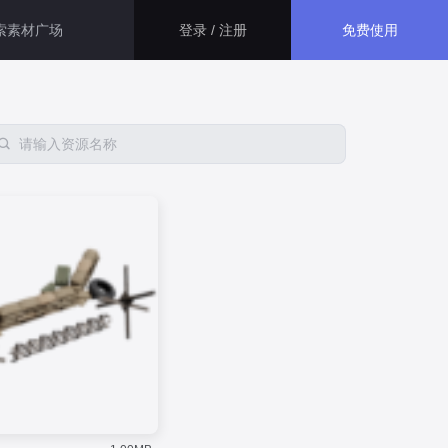
免费使用
登录 / 注册
智慧医院解决方案
生态应用
大屏运用了指标卡、折线图、百
分比图等组件，展示了智慧医院
资源管理和安防的相关信息，最
GISBox
终得出此智慧医院综合管理平
一站式三维 GIS 处理工具
台。
智慧医保解决方案
斑斑低代码
本系统主要面向医保管理部门，
通过数字孪生技术， 将二维数据
完全免费的低代码平台
与三维GIS空间数据相结合，不
仅可以全面接入现有医保的各项
管理数据。
瓦石物联
智慧校园解决方案
nder3.3及以上版本）
一站式物联网设备数据采集转发平台
通过数字孪生技术，本系统巧妙
地整合了校园内各个系统的数据
轻装3D