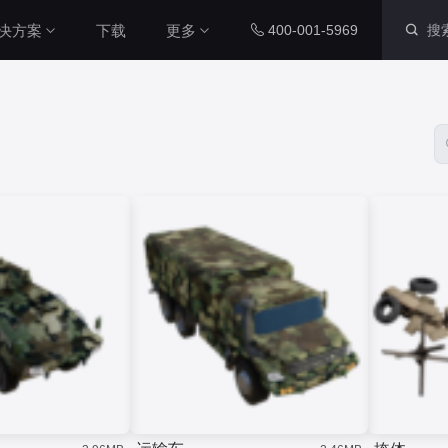
决方案
下载
更多
400-001-5969
智慧社区解决方案
内置组件
配套工具
本系统通过数字孪生技术，整合
社区各个系统的数据源，将社区
运维数据、IoT设备数据与三维
图表组件
山海鲸查看器
城市空间数据相结合，对社区周
200+ 主流图表全支持
全免费离线部署环境
围环境以及内部物业管理和社区
党建等进行了统一管理，从而提
智慧工厂解决方案
升了数据维度，实现了更加直
三维孪生
大屏演示APP
本系统通过数字孪生技术，整合
观、更加精细化的社区管理，从
工厂各个系统的数据源，将工厂
而能够全面提升社区管理水平本
内置3D渲染引擎
大小屏互动移动端
内部数据、IOT设备数据与工厂
系统通过数字孪生技术，整合社
三维空间数据相结合，对厂区、
区各个系统的数据源，将社区运
厂房、生产线进行统一管理，提
二维孪生
Blender插件
维数据、IoT设备数据与三维城
升数据维度，实现更加直观、更
市空间数据相结合，对社区周围
科技风园区解决方案
内置地图展示组件
v0.2.0（适用于ble
加精细化的工厂管理，全面提升
环境以及内部物业管理和社区党
高度融合园区多种数据资源，运
工厂管理水平。
建等进行了统一管理，从而提升
用3D技术制作园区三维模型，对
资产库
数据管家
了数据维度，实现了更加直观、