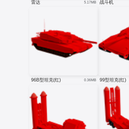
雷达
战斗机
5.17MB
96B型坦克(红)
99型坦克(红)
0.36MB