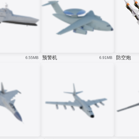
预警机
防空炮
6.55MB
6.91MB