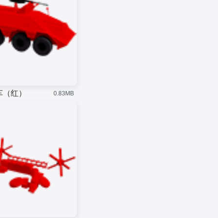
车（红）
0.83MB