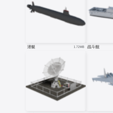
潜艇
战斗舰
1.72MB