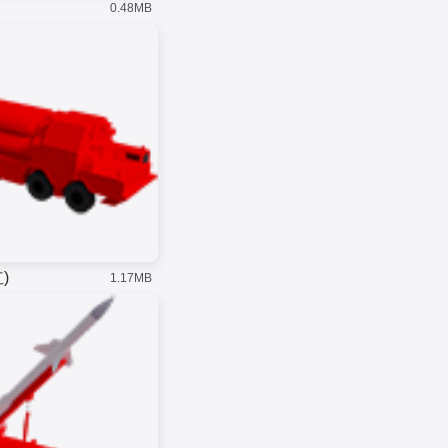
0.48MB
)
1.17MB