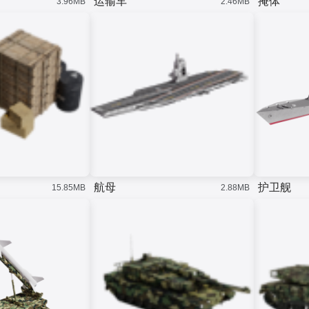
运输车
掩体
园区产业、资产、基础设施、能
3.96MB
2.46MB
更加精细化的社区管理，从而能
效、安防等领域的关键指标进行
复用已有组件，降低项目成本
零代码轻松完成数据
够全面提升社区管理水平。
综合监测分析，打造智慧园区管
理一张图，实现更加高效科学的
智慧办公园区
园区管理，全面提升园区管理水
此大屏运用了3d室外、折线图、
平。
数据表格等组件展示了智慧办公
园区管理的实时情况。人员类别
统计及车辆实时占用率进行分
析。并且通过平均耗电时段及项
目信息分析分析。最终得出此智
慧办公园区可视化。
航母
护卫舰
15.85MB
2.88MB