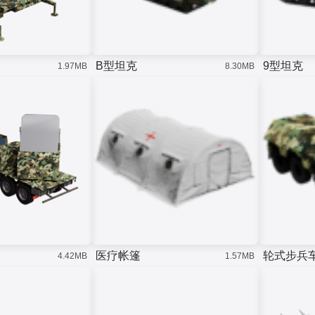
B型坦克
9型坦克
1.97MB
8.30MB
医疗帐篷
轮式步兵
4.42MB
1.57MB