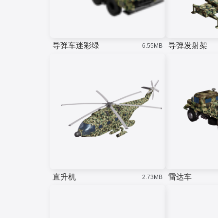
导弹车迷彩绿
导弹发射架
6.55MB
直升机
雷达车
2.73MB