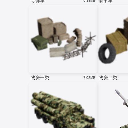
导弹车
装甲车
6.38MB
物资一类
物资二类
7.02MB