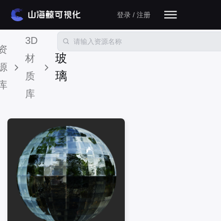
登录 / 注册
3D
资
玻
材
源
璃
质
库
库