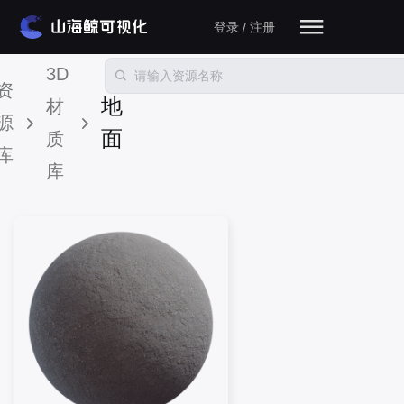
登录 / 注册
3D
资
地
材
源
面
质
库
库