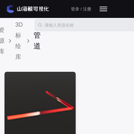
登录 / 注册
3D
资
管
标
源
道
绘
库
库