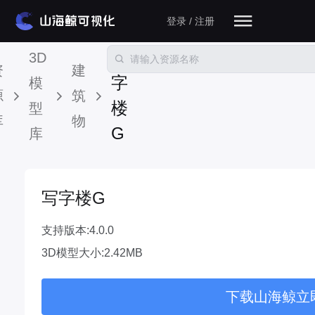
登录 / 注册
写
3D
资
建
字
模
源
筑
楼
型
库
物
G
库
写字楼G
支持版本:4.0.0
3D模型大小:2.42MB
下载山海鲸立